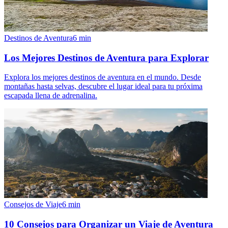
Destinos de Aventura
6
min
Los Mejores Destinos de Aventura para Explorar
Explora los mejores destinos de aventura en el mundo. Desde
montañas hasta selvas, descubre el lugar ideal para tu próxima
escapada llena de adrenalina.
Consejos de Viaje
6
min
10 Consejos para Organizar un Viaje de Aventura