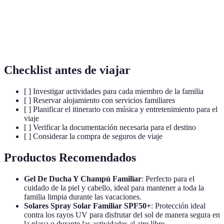
Ecoturismo
la naturaleza y el entorno.
Parque
Espacio recreativo que ofrece atracciones y
temático
actividades relacionadas con un tema específico.
Checklist antes de viajar
[ ] Investigar actividades para cada miembro de la familia
[ ] Reservar alojamiento con servicios familiares
[ ] Planificar el itinerario con música y entretenimiento para el
viaje
[ ] Verificar la documentación necesaria para el destino
[ ] Considerar la compra de seguros de viaje
Productos Recomendados
Gel De Ducha Y Champú Familiar
: Perfecto para el
cuidado de la piel y cabello, ideal para mantener a toda la
familia limpia durante las vacaciones.
Solares Spray Solar Familiar SPF50+
: Protección ideal
contra los rayos UV para disfrutar del sol de manera segura en
la playa o durante las actividades al aire libre.