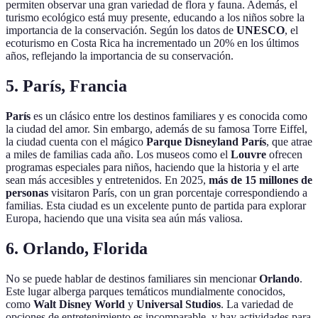
permiten observar una gran variedad de flora y fauna. Además, el
turismo ecológico está muy presente, educando a los niños sobre la
importancia de la conservación. Según los datos de
UNESCO
, el
ecoturismo en Costa Rica ha incrementado un 20% en los últimos
años, reflejando la importancia de su conservación.
5. París, Francia
París
es un clásico entre los destinos familiares y es conocida como
la ciudad del amor. Sin embargo, además de su famosa Torre Eiffel,
la ciudad cuenta con el mágico
Parque Disneyland París
, que atrae
a miles de familias cada año. Los museos como el
Louvre
ofrecen
programas especiales para niños, haciendo que la historia y el arte
sean más accesibles y entretenidos. En 2025,
más de 15 millones de
personas
visitaron París, con un gran porcentaje correspondiendo a
familias. Esta ciudad es un excelente punto de partida para explorar
Europa, haciendo que una visita sea aún más valiosa.
6. Orlando, Florida
No se puede hablar de destinos familiares sin mencionar
Orlando
.
Este lugar alberga parques temáticos mundialmente conocidos,
como
Walt Disney World
y
Universal Studios
. La variedad de
opciones de entretenimiento es incomparable, y hay actividades para