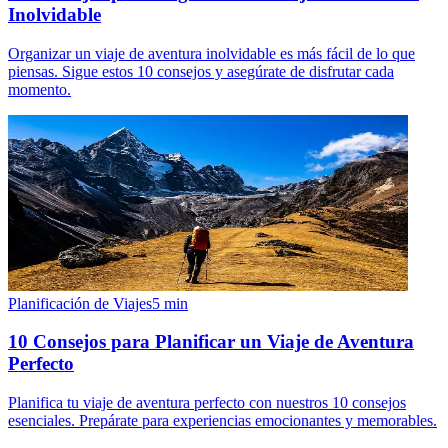
Inolvidable
Organizar un viaje de aventura inolvidable es más fácil de lo que
piensas. Sigue estos 10 consejos y asegúrate de disfrutar cada
momento.
Planificación de Viajes
5
min
10 Consejos para Planificar un Viaje de Aventura
Perfecto
Planifica tu viaje de aventura perfecto con nuestros 10 consejos
esenciales. Prepárate para experiencias emocionantes y memorables.