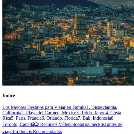
Índice
Los Mejores Destinos para Viajar en Familia
1. Disneylandia,
California
2. Playa del Carmen, México
3. Tokio, Japón
4. Costa
Rica
5. París, Francia
6. Orlando, Florida
7. Bali, Indonesia
8.
Toronto, Canadá
📺 Recursos Vídeo
Glossario
Checklist antes de
viajar
Productos Recomendados