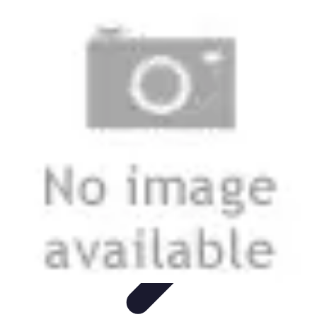
Viajes y Aventuras
Consejos de Viaje
Cultura y Experiencias
Destinos de
Aventura
Destinos
Tecnología y Gadgets
Viajes y Aventuras