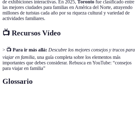
de exhibiciones interactivas. En 2025,
Toronto
fue clasificado entre
las mejores ciudades para familias en América del Norte, atrayendo
millones de turistas cada año por su riqueza cultural y variedad de
actividades familiares.
📺 Recursos Vídeo
>
📺 Para ir más allá:
Descubre los mejores consejos y trucos para
viajar en familia
, una guía completa sobre los elementos más
importantes que debes considerar. Rebusca en YouTube: “consejos
para viajar en familia”
Glossario
Terme
Définition
Destinos
Lugares ideales para vacacionar con la familia,
familiares
ofreciendo actividades para todas las edades.
Tipo de turismo que se enfoca en la conservación de