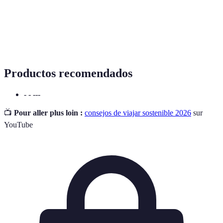
Capacidad de satisfacer las necesidades actuales
sin comprometer la capacidad de las futuras
Sostenibilidad
generaciones para satisfacer sus propias
necesidades.
Productos recomendados
- - ---
📺
Pour aller plus loin :
consejos de viajar sostenible 2026
sur
YouTube