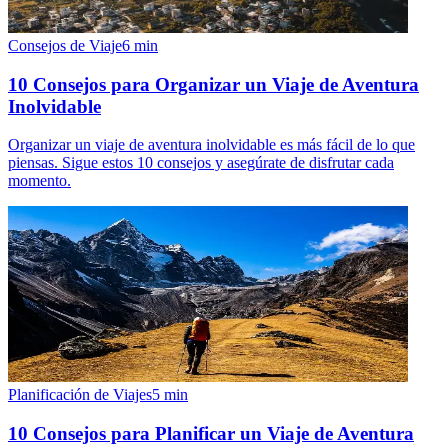
Consejos de Viaje
6
min
10 Consejos para Organizar un Viaje de Aventura
Inolvidable
Organizar un viaje de aventura inolvidable es más fácil de lo que
piensas. Sigue estos 10 consejos y asegúrate de disfrutar cada
momento.
Planificación de Viajes
5
min
10 Consejos para Planificar un Viaje de Aventura