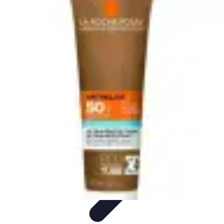
Viajes y Aventuras
Consejos de Viaje
Cultura y Experiencias
Destinos de
Aventura
Destinos
Tecnología y Gadgets
Viajes y Aventuras