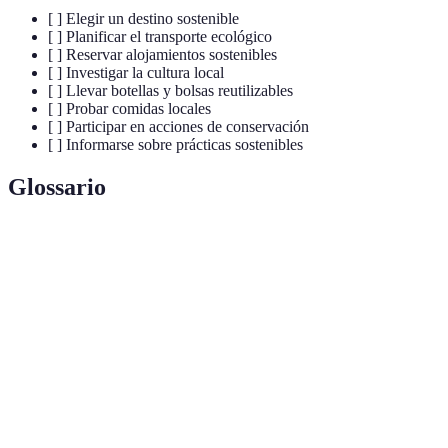
[ ] Elegir un destino sostenible
[ ] Planificar el transporte ecológico
[ ] Reservar alojamientos sostenibles
[ ] Investigar la cultura local
[ ] Llevar botellas y bolsas reutilizables
[ ] Probar comidas locales
[ ] Participar en acciones de conservación
[ ] Informarse sobre prácticas sostenibles
Glossario
Terme
Définition
Tipo de turismo que busca minimizar el impacto
Ecoturismo
ambiental y contribuir al bienestar de las
comunidades locales.
Cantidad total de gases de efecto invernadero que
Huella de
son emitidos directa o indirectamente por una
Carbono
persona, organización o evento.