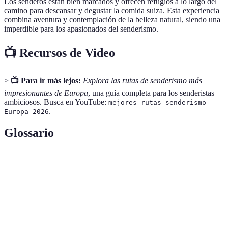
Los senderos están bien marcados y ofrecen refugios a lo largo del
camino para descansar y degustar la comida suiza. Esta experiencia
combina aventura y contemplación de la belleza natural, siendo una
imperdible para los apasionados del senderismo.
📺 Recursos de Video
>
📺 Para ir más lejos:
Explora las rutas de senderismo más
impresionantes de Europa
, una guía completa para los senderistas
ambiciosos. Busca en YouTube:
mejores rutas senderismo
.
Europa 2026
Glossario
Terme
Définition
Actividad de caminar por la montaña o el campo,
Senderismo
a menudo por senderos señalizados.
Patrimonio
Cualquier bien o elemento designado por la