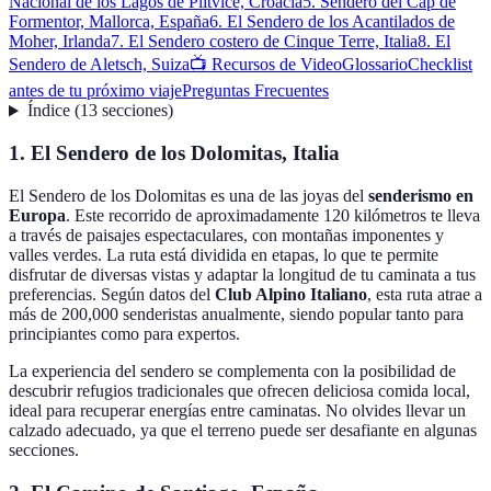
Nacional de los Lagos de Plitvice, Croacia
5. Sendero del Cap de
Formentor, Mallorca, España
6. El Sendero de los Acantilados de
Moher, Irlanda
7. El Sendero costero de Cinque Terre, Italia
8. El
Sendero de Aletsch, Suiza
📺 Recursos de Video
Glossario
Checklist
antes de tu próximo viaje
Preguntas Frecuentes
Índice
(
13
secciones
)
1. El Sendero de los Dolomitas, Italia
El Sendero de los Dolomitas es una de las joyas del
senderismo en
Europa
. Este recorrido de aproximadamente 120 kilómetros te lleva
a través de paisajes espectaculares, con montañas imponentes y
valles verdes. La ruta está dividida en etapas, lo que te permite
disfrutar de diversas vistas y adaptar la longitud de tu caminata a tus
preferencias. Según datos del
Club Alpino Italiano
, esta ruta atrae a
más de 200,000 senderistas anualmente, siendo popular tanto para
principiantes como para expertos.
La experiencia del sendero se complementa con la posibilidad de
descubrir refugios tradicionales que ofrecen deliciosa comida local,
ideal para recuperar energías entre caminatas. No olvides llevar un
calzado adecuado, ya que el terreno puede ser desafiante en algunas
secciones.