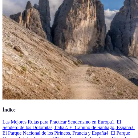
Índice
Las Mejores Rutas para Practicar Senderismo en Europa
1. El
Sendero de los Dolomitas, Italia
2. El Camino de Santiago, España
3.
El Parque Nacional de los Pirineos, Francia y España
4. El Parque