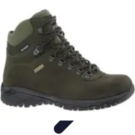
Viajes y Aventuras
Consejos de Viaje
Cultura y Experiencias
Destinos de
Aventura
Destinos
Tecnología y Gadgets
Viajes y Aventuras