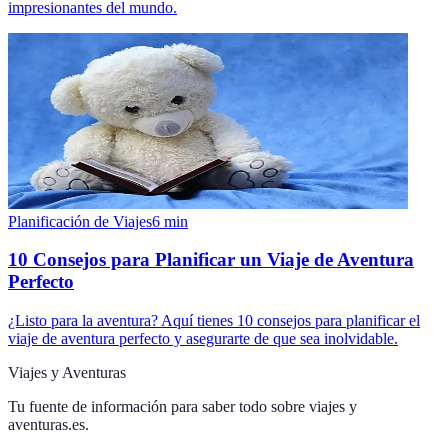
impresionantes del mundo.
Planificación de Viajes
6
min
10 Consejos para Planificar un Viaje de Aventura
Perfecto
¿Listo para la aventura? Aquí tienes 10 consejos para planificar el
viaje de aventura perfecto y asegurarte de que sea inolvidable.
Viajes y Aventuras
Tu fuente de información para saber todo sobre
viajes y
aventuras.es
.