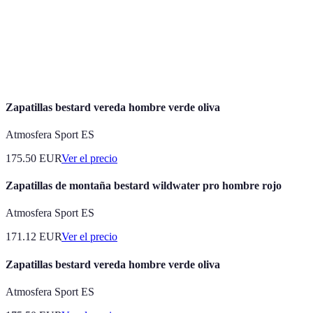
de la
UNESCO
por su importancia cultural o natural.
Humanidad
Actividad recreativa de pasar la noche al aire
Camping
libre, generalmente en carpas.
Zapatillas bestard vereda hombre verde oliva
Atmosfera Sport ES
175.50
EUR
Ver el precio
Zapatillas de montaña bestard wildwater pro hombre rojo
Atmosfera Sport ES
171.12
EUR
Ver el precio
Zapatillas bestard vereda hombre verde oliva
Atmosfera Sport ES