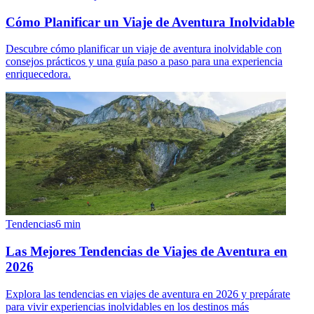
Cómo Planificar un Viaje de Aventura Inolvidable
Descubre cómo planificar un viaje de aventura inolvidable con
consejos prácticos y una guía paso a paso para una experiencia
enriquecedora.
Tendencias
6
min
Las Mejores Tendencias de Viajes de Aventura en
2026
Explora las tendencias en viajes de aventura en 2026 y prepárate
para vivir experiencias inolvidables en los destinos más