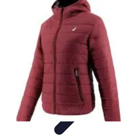
Viajes y Aventuras
Consejos de Viaje
Cultura y Experiencias
Destinos de
Aventura
Destinos
Tecnología y Gadgets
Viajes y Aventuras