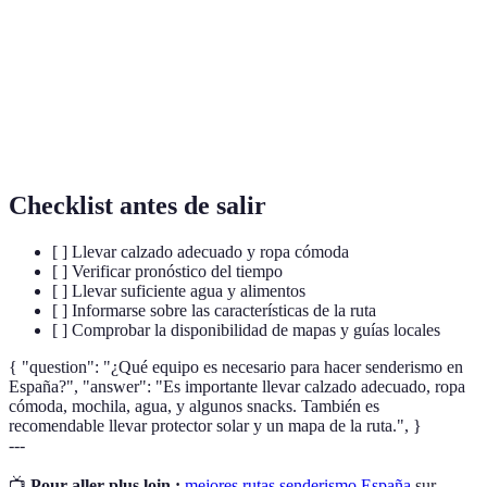
GR (Gran
Senderos de larga distancia señalizados en España,
Recorrido)
ideales para largas caminatas.
Turismo responsable que fomenta la conservación
Ecoturismo
del medio ambiente y el bienestar local.
Checklist antes de salir
[ ] Llevar calzado adecuado y ropa cómoda
[ ] Verificar pronóstico del tiempo
[ ] Llevar suficiente agua y alimentos
[ ] Informarse sobre las características de la ruta
[ ] Comprobar la disponibilidad de mapas y guías locales
{ "question": "¿Qué equipo es necesario para hacer senderismo en
España?", "answer": "Es importante llevar calzado adecuado, ropa
cómoda, mochila, agua, y algunos snacks. También es
recomendable llevar protector solar y un mapa de la ruta.", }
---
📺
Pour aller plus loin :
mejores rutas senderismo España
sur