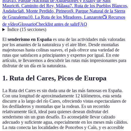
Brava
5. Parque Nacional de Aigüestortes y Estany de Sant
Maurici
6. Caminito del Rey, Málaga
7. Ruta de los Pueblos Blancos,
Andalucía
8. Monte Perdido, Pirineos
9. Parque Natural de la Sierra
de Grazalema
10. La Ruta de los Miradores, Lanzarote
📺 Recursos
de vídeo
Glossario
Checklist antes de salir
FAQ
Índice
(
15
secciones
)
El
senderismo en España
es una de las actividades más valoradas
por los amantes de la naturaleza y el aire libre. Desde montañas
majestuosas hasta colinas suaves, el país ofrece una variedad de
rutas que satisfacen a principiantes y expertos por igual. En este
artículo, te llevaremos a descubrir las rutas más impresionantes para
disfrutar de un día en la naturaleza.
1. Ruta del Cares, Picos de Europa
La Ruta del Cares es sin duda una de las más famosas en España.
Con una longitud de aproximadamente 12 kilómetros, esta senda
discurre a lo largo del río Cares, ofreciendo vistas espectaculares de
los desfiladeros y montañas que la rodean. Es un recorrido
relativamente fácil, ideal para quienes desean disfrutar del
senderismo sin un gran desafío. Es aconsejable llevar calzado
adecuado y suficiente agua, especialmente en los meses más cálidos.
La ruta conecta las localidades de Poncebos y Caín, y es accesible