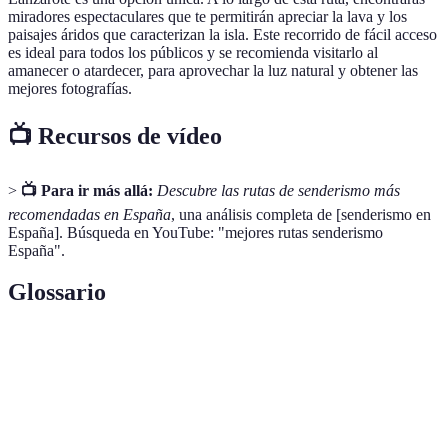
miradores espectaculares que te permitirán apreciar la lava y los
paisajes áridos que caracterizan la isla. Este recorrido de fácil acceso
es ideal para todos los públicos y se recomienda visitarlo al
amanecer o atardecer, para aprovechar la luz natural y obtener las
mejores fotografías.
📺 Recursos de vídeo
>
📺 Para ir más allá:
Descubre las rutas de senderismo más
recomendadas en España
, una análisis completa de [senderismo en
España]. Búsqueda en YouTube: "mejores rutas senderismo
España".
Glossario
Terme
Définition
Actividad de caminar por rutas o senderos en la
Senderismo
naturaleza, a menudo en montañas o parques
naturales.