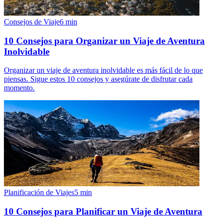
Consejos de Viaje
6
min
10 Consejos para Organizar un Viaje de Aventura
Inolvidable
Organizar un viaje de aventura inolvidable es más fácil de lo que
piensas. Sigue estos 10 consejos y asegúrate de disfrutar cada
momento.
Planificación de Viajes
5
min
10 Consejos para Planificar un Viaje de Aventura