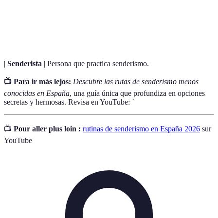
Caminos o senderos designados para la práctica de
Rutas de
senderismo, que pueden estar en zonas montañosas,
senderismo
bosques o costas.
|
Senderista
| Persona que practica senderismo.
📺 Para ir más lejos:
Descubre las rutas de senderismo menos
conocidas en España
, una guía única que profundiza en opciones
secretas y hermosas. Revisa en YouTube: `
📺
Pour aller plus loin :
rutinas de senderismo en España 2026
sur
YouTube