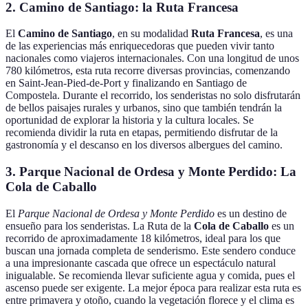
2. Camino de Santiago: la Ruta Francesa
El
Camino de Santiago
, en su modalidad
Ruta Francesa
, es una
de las experiencias más enriquecedoras que pueden vivir tanto
nacionales como viajeros internacionales. Con una longitud de unos
780 kilómetros, esta ruta recorre diversas provincias, comenzando
en Saint-Jean-Pied-de-Port y finalizando en Santiago de
Compostela. Durante el recorrido, los senderistas no solo disfrutarán
de bellos paisajes rurales y urbanos, sino que también tendrán la
oportunidad de explorar la historia y la cultura locales. Se
recomienda dividir la ruta en etapas, permitiendo disfrutar de la
gastronomía y el descanso en los diversos albergues del camino.
3. Parque Nacional de Ordesa y Monte Perdido: La
Cola de Caballo
El
Parque Nacional de Ordesa y Monte Perdido
es un destino de
ensueño para los senderistas. La Ruta de la
Cola de Caballo
es un
recorrido de aproximadamente 18 kilómetros, ideal para los que
buscan una jornada completa de senderismo. Este sendero conduce
a una impresionante cascada que ofrece un espectáculo natural
inigualable. Se recomienda llevar suficiente agua y comida, pues el
ascenso puede ser exigente. La mejor época para realizar esta ruta es
entre primavera y otoño, cuando la vegetación florece y el clima es