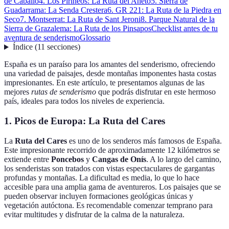
de Caballo
4. Los Pirineos: La Ruta del Aneto
5. Sierra de
Guadarrama: La Senda Crestera
6. GR 221: La Ruta de la Piedra en
Seco
7. Montserrat: La Ruta de Sant Jeroni
8. Parque Natural de la
Sierra de Grazalema: La Ruta de los Pinsapos
Checklist antes de tu
aventura de senderismo
Glossario
Índice
(
11
secciones
)
España es un paraíso para los amantes del senderismo, ofreciendo
una variedad de paisajes, desde montañas imponentes hasta costas
impresionantes. En este artículo, te presentamos algunas de las
mejores
rutas de senderismo
que podrás disfrutar en este hermoso
país, ideales para todos los niveles de experiencia.
1. Picos de Europa: La Ruta del Cares
La
Ruta del Cares
es uno de los senderos más famosos de España.
Este impresionante recorrido de aproximadamente 12 kilómetros se
extiende entre
Poncebos
y
Cangas de Onís
. A lo largo del camino,
los senderistas son tratados con vistas espectaculares de gargantas
profundas y montañas. La dificultad es media, lo que lo hace
accesible para una amplia gama de aventureros. Los paisajes que se
pueden observar incluyen formaciones geológicas únicas y
vegetación autóctona. Es recomendable comenzar temprano para
evitar multitudes y disfrutar de la calma de la naturaleza.