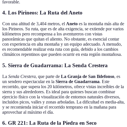
favorable.
4. Los Pirineos: La Ruta del Aneto
Con una altitud de 3,404 metros, el
Aneto
es la montaña más alta de
los Pirineos. Su ruta, que es de alta exigencia, se extiende por varios
kilómetros pero recompensa a los aventureros con vistas
panorámicas que quitan el aliento. No obstante, es esencial contar
con experiencia en alta montaña y un equipo adecuado. A menudo,
es recomendable realizar esta ruta con guía, debido a los cambios
climáticos repentinos que pueden ocurrir en esta región montañosa.
5. Sierra de Guadarrama: La Senda Crestera
La
Senda Crestera
, que parte de
La Granja de San Ildefonso
, es
un sendero espectacular en la
Sierra de Guadarrama
. Este
recorrido, que supera los 20 kilómetros, ofrece vistas increíbles de la
sierra y sus alrededores. Es ideal para quienes buscan combinar
ejercicio físico con la visualización de entornos naturales diversos,
incluidos picos, valles y zonas arboladas. La dificultad es media-alta,
y se recomienda iniciar el recorrido temprano en la mañana para
aprovechar al máximo el día.
6. GR 221: La Ruta de la Piedra en Seco