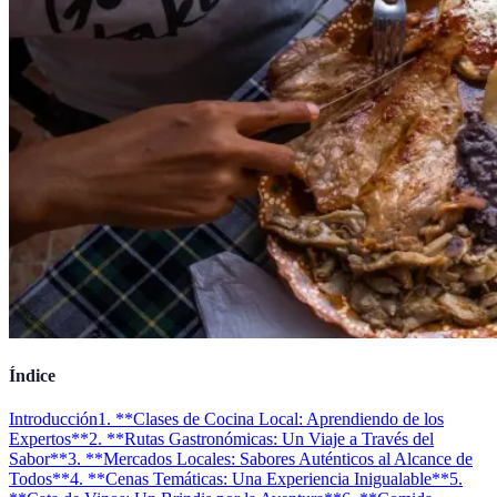
Índice
Introducción
1. **Clases de Cocina Local: Aprendiendo de los
Expertos**
2. **Rutas Gastronómicas: Un Viaje a Través del
Sabor**
3. **Mercados Locales: Sabores Auténticos al Alcance de
Todos**
4. **Cenas Temáticas: Una Experiencia Inigualable**
5.