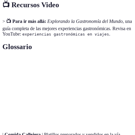
📺 Recursos Video
>
📺 Para ir más allá:
Explorando la Gastronomía del Mundo
, una
guía completa de las mejores experiencias gastronómicas. Revisa en
YouTube:
.
experiencias gastronómicas en viajes
Glossario
Terme
Définition
Forma de turismo que se centra en la degustación
Turismo
de platillos locales y la experiencia cultural a
Gastronómico
través de la comida.
Proceso de degustación de diferentes vinos para
Cata de Vinos
apreciar sus características y calidad.
|
Comida Callejera
| Platillos preparados y vendidos en la vía