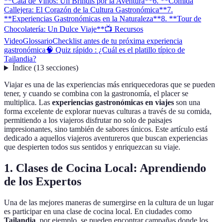
**Cata de Vinos: Un Brindis por la Aventura**
6. **Comida
Callejera: El Corazón de la Cultura Gastronómica**
7.
**Experiencias Gastronómicas en la Naturaleza**
8. **Tour de
Chocolatería: Un Dulce Viaje**
📺 Recursos
Video
Glossario
Checklist antes de tu próxima experiencia
gastronómica
🧠 Quiz rápido : ¿Cuál es el platillo típico de
Tailandia?
Índice
(
13
secciones
)
Viajar es una de las experiencias más enriquecedoras que se pueden
tener, y cuando se combina con la gastronomía, el placer se
multiplica. Las
experiencias gastronómicas en viajes
son una
forma excelente de explorar nuevas culturas a través de su comida,
permitiendo a los viajeros disfrutar no solo de paisajes
impresionantes, sino también de sabores únicos. Este artículo está
dedicado a aquellos viajeros aventureros que buscan experiencias
que despierten todos sus sentidos y enriquezcan su viaje.
1.
Clases de Cocina Local: Aprendiendo
de los Expertos
Una de las mejores maneras de sumergirse en la cultura de un lugar
es participar en una clase de cocina local. En ciudades como
Tailandia
, por ejemplo, se pueden encontrar campañas donde los