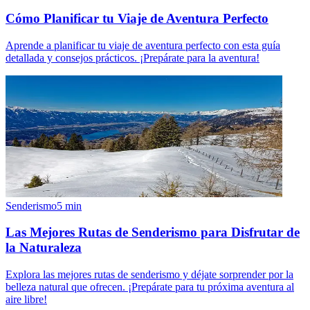
Cómo Planificar tu Viaje de Aventura Perfecto
Aprende a planificar tu viaje de aventura perfecto con esta guía
detallada y consejos prácticos. ¡Prepárate para la aventura!
Senderismo
5
min
Las Mejores Rutas de Senderismo para Disfrutar de
la Naturaleza
Explora las mejores rutas de senderismo y déjate sorprender por la
belleza natural que ofrecen. ¡Prepárate para tu próxima aventura al
aire libre!