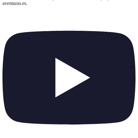
aventuras.es
.