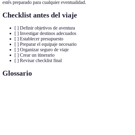
estés preparado para cualquier eventualidad.
Checklist antes del viaje
[ ] Definir objetivos de aventura
[ ] Investigar destinos adecuados
[ ] Establecer presupuesto
[ ] Preparar el equipaje necesario
[ ] Organizar seguro de viaje
[ ] Crear un itinerario
[ ] Revisar checklist final
Glossario
Terme
Définition
Seguro de
Couverture d'assurance qui protègent les voyageurs
viaje
en cas d'urgence médicale ou de perte de bagages.
Forme de tourisme visant la préservation de
Ecoturisme
l'environnement et le respect des cultures locales.