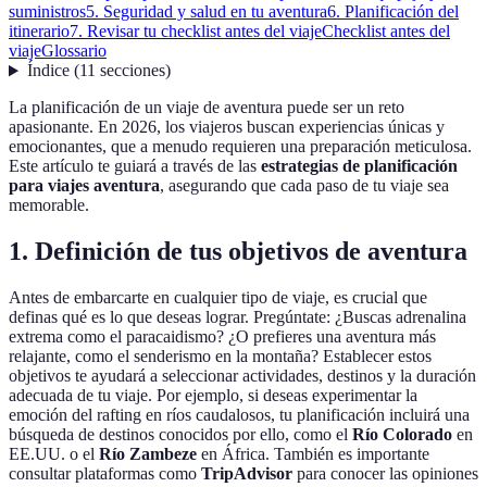
suministros
5. Seguridad y salud en tu aventura
6. Planificación del
itinerario
7. Revisar tu checklist antes del viaje
Checklist antes del
viaje
Glossario
Índice
(
11
secciones
)
La planificación de un viaje de aventura puede ser un reto
apasionante. En 2026, los viajeros buscan experiencias únicas y
emocionantes, que a menudo requieren una preparación meticulosa.
Este artículo te guiará a través de las
estrategias de planificación
para viajes aventura
, asegurando que cada paso de tu viaje sea
memorable.
1. Definición de tus objetivos de aventura
Antes de embarcarte en cualquier tipo de viaje, es crucial que
definas qué es lo que deseas lograr. Pregúntate: ¿Buscas adrenalina
extrema como el paracaidismo? ¿O prefieres una aventura más
relajante, como el senderismo en la montaña? Establecer estos
objetivos te ayudará a seleccionar actividades, destinos y la duración
adecuada de tu viaje. Por ejemplo, si deseas experimentar la
emoción del rafting en ríos caudalosos, tu planificación incluirá una
búsqueda de destinos conocidos por ello, como el
Río Colorado
en
EE.UU. o el
Río Zambeze
en África. También es importante
consultar plataformas como
TripAdvisor
para conocer las opiniones