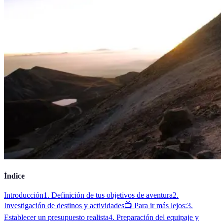
Índice
Introducción
1. Definición de tus objetivos de aventura
2.
Investigación de destinos y actividades
📺 Para ir más lejos:
3.
Establecer un presupuesto realista
4. Preparación del equipaje y