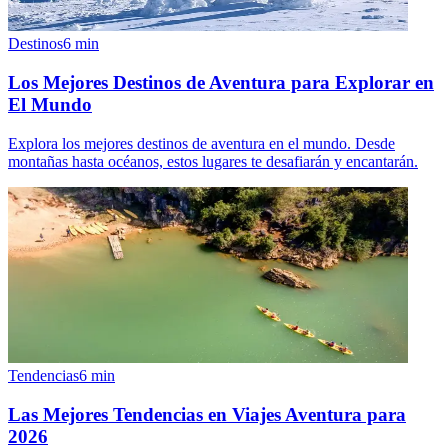
Destinos
6
min
Los Mejores Destinos de Aventura para Explorar en
El Mundo
Explora los mejores destinos de aventura en el mundo. Desde
montañas hasta océanos, estos lugares te desafiarán y encantarán.
Tendencias
6
min
Las Mejores Tendencias en Viajes Aventura para
2026