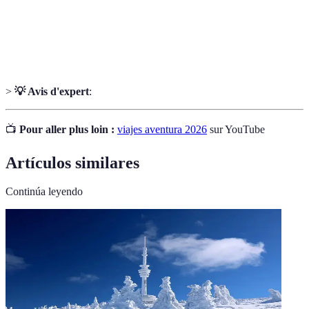
Bungy
Activité de saut à l'élastique d'une hauteur
jumping
significative pour une expérience extrême.
>
💡 Avis d'expert
:
📺
Pour aller plus loin :
viajes aventura 2026
sur YouTube
Artículos similares
Continúa leyendo