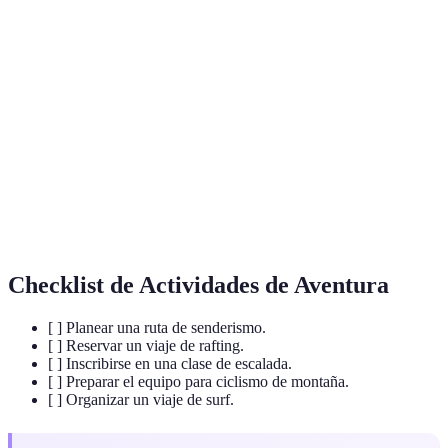
Terme
Définition
Senderismo
Actividad de caminar por senderos en la naturaleza.
Deporte que consiste en navegar ríos en balsas
Rafting
inflables.
Actividad de sumergirse en el agua para observar la
Buceo
fauna marina.
Checklist de Actividades de Aventura
[ ] Planear una ruta de senderismo.
[ ] Reservar un viaje de rafting.
[ ] Inscribirse en una clase de escalada.
[ ] Preparar el equipo para ciclismo de montaña.
[ ] Organizar un viaje de surf.