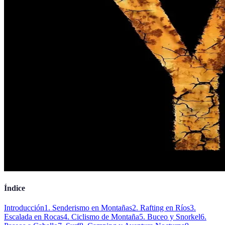
Índice
Introducción
1. Senderismo en Montañas
2. Rafting en Ríos
3.
Escalada en Rocas
4. Ciclismo de Montaña
5. Buceo y Snorkel
6.