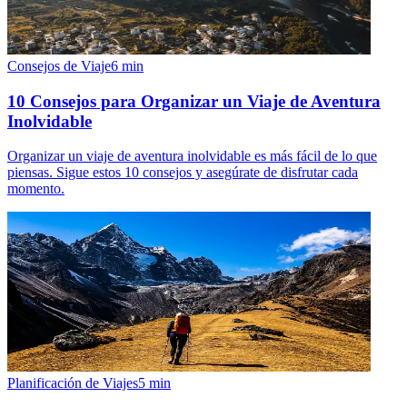
Consejos de Viaje
6
min
10 Consejos para Organizar un Viaje de Aventura
Inolvidable
Organizar un viaje de aventura inolvidable es más fácil de lo que
piensas. Sigue estos 10 consejos y asegúrate de disfrutar cada
momento.
Planificación de Viajes
5
min