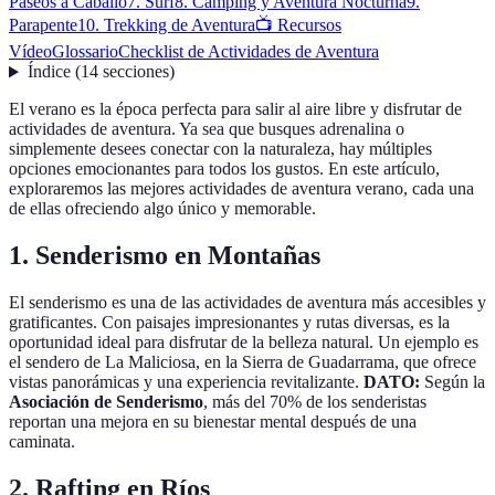
Paseos a Caballo
7. Surf
8. Camping y Aventura Nocturna
9.
Parapente
10. Trekking de Aventura
📺 Recursos
Vídeo
Glossario
Checklist de Actividades de Aventura
Índice
(
14
secciones
)
El verano es la época perfecta para salir al aire libre y disfrutar de
actividades de aventura. Ya sea que busques adrenalina o
simplemente desees conectar con la naturaleza, hay múltiples
opciones emocionantes para todos los gustos. En este artículo,
exploraremos las mejores actividades de aventura verano, cada una
de ellas ofreciendo algo único y memorable.
1. Senderismo en Montañas
El senderismo es una de las actividades de aventura más accesibles y
gratificantes. Con paisajes impresionantes y rutas diversas, es la
oportunidad ideal para disfrutar de la belleza natural. Un ejemplo es
el sendero de La Maliciosa, en la Sierra de Guadarrama, que ofrece
vistas panorámicas y una experiencia revitalizante.
DATO:
Según la
Asociación de Senderismo
, más del 70% de los senderistas
reportan una mejora en su bienestar mental después de una
caminata.
2. Rafting en Ríos