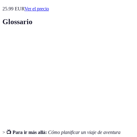
25.99
EUR
Ver el precio
Glossario
Terme
Définition
Destinos
Lugares ideales para practicar actividades al aire libre
de
que requieren cierto nivel de desafío físico y mental.
aventura
Plan detallado que establece las actividades y destinos
Itinerario
a visitar durante un viaje.
Seguro
Póliza que cubre gastos de salud, cancelaciones y
de viaje
otros incidentes durante el viaje.
>
📺 Para ir más allá:
Cómo planificar un viaje de aventura