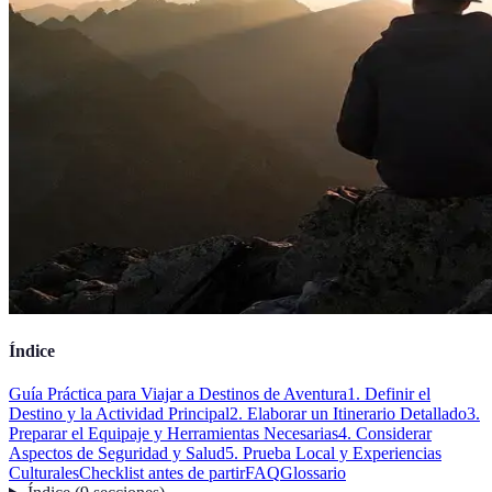
Índice
Guía Práctica para Viajar a Destinos de Aventura
1. Definir el
Destino y la Actividad Principal
2. Elaborar un Itinerario Detallado
3.
Preparar el Equipaje y Herramientas Necesarias
4. Considerar
Aspectos de Seguridad y Salud
5. Prueba Local y Experiencias
Culturales
Checklist antes de partir
FAQ
Glossario