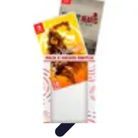
Viajes y Aventuras
Consejos de Viaje
Cultura y Experiencias
Destinos de
Aventura
Destinos
Tecnología y Gadgets
Viajes y Aventuras