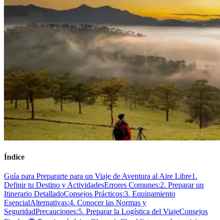
Índice
Guía para Prepararte para un Viaje de Aventura al Aire Libre
1.
Definir tu Destino y Actividades
Errores Comunes:
2. Preparar un
Itinerario Detallado
Consejos Prácticos:
3. Equipamiento
Esencial
Alternativas:
4. Conocer las Normas y
Seguridad
Precauciones:
5. Preparar la Logística del Viaje
Consejos