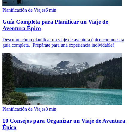
Planificación de Viajes
6
min
Guía Completa para Planificar un Viaje de
Aventura Épico
Descubre cómo planificar un viaje de aventura épico con nuestra
guía completa. ¡Prepárate para una experiencia inolvidable!
Planificación de Viajes
8
min
10 Consejos para Organizar un Viaje de Aventura
Épico