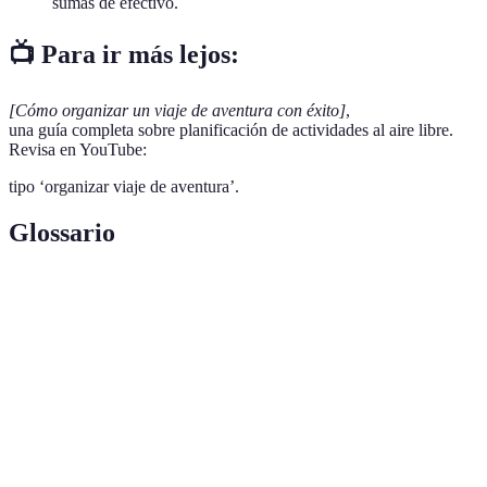
sumas de efectivo.
📺 Para ir más lejos:
[Cómo organizar un viaje de aventura con éxito]
,
una guía completa sobre planificación de actividades al aire libre.
Revisa en YouTube:
tipo ‘organizar viaje de aventura’.
Glossario
Terme
Définition
Viaje de
Viaje que incluye actividades al aire libre y
Aventura
deportes extremos.
Equipo
Materiales especializados para actividades
Técnico
outdoor.