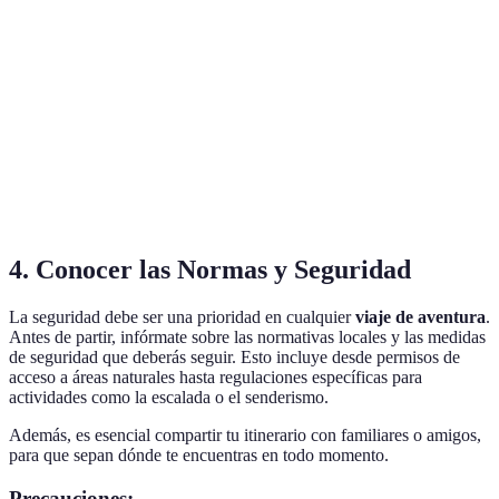
Botas de
Botas de
Zapatillas
Botas
senderismo
montaña
deportivas
Mochila de
Mochila
Mochila
Mochila
40L
de 60L
de día
4. Conocer las Normas y Seguridad
La seguridad debe ser una prioridad en cualquier
viaje de aventura
.
Antes de partir, infórmate sobre las normativas locales y las medidas
de seguridad que deberás seguir. Esto incluye desde permisos de
acceso a áreas naturales hasta regulaciones específicas para
actividades como la escalada o el senderismo.
Además, es esencial compartir tu itinerario con familiares o amigos,
para que sepan dónde te encuentras en todo momento.
Precauciones: