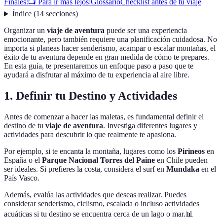
Finales:
📺 Para ir más lejos:
Glossario
Checklist antes de tu viaje
Índice
(
14
secciones
)
Organizar un
viaje de aventura
puede ser una experiencia
emocionante, pero también requiere una planificación cuidadosa. No
importa si planeas hacer senderismo, acampar o escalar montañas, el
éxito de tu aventura depende en gran medida de cómo te prepares.
En esta guía, te presentaremos un enfoque paso a paso que te
ayudará a disfrutar al máximo de tu experiencia al aire libre.
1. Definir tu Destino y Actividades
Antes de comenzar a hacer las maletas, es fundamental definir el
destino de tu
viaje de aventura
. Investiga diferentes lugares y
actividades para descubrir lo que realmente te apasiona.
Por ejemplo, si te encanta la montaña, lugares como los
Pirineos
en
España o el
Parque Nacional Torres del Paine
en Chile pueden
ser ideales. Si prefieres la costa, considera el surf en
Mundaka
en el
País Vasco.
Además, evalúa las actividades que deseas realizar. Puedes
considerar senderismo, ciclismo, escalada o incluso actividades
acuáticas si tu destino se encuentra cerca de un lago o mar.📊