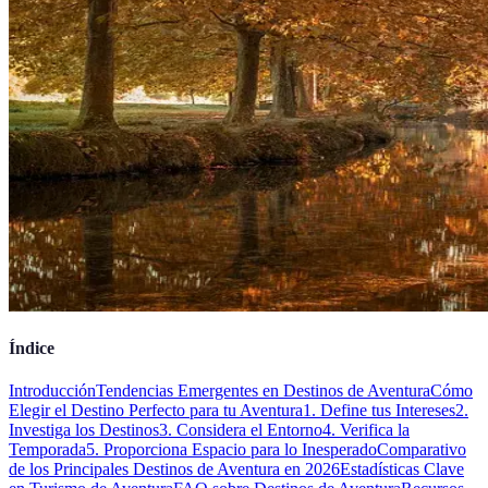
Índice
Introducción
Tendencias Emergentes en Destinos de Aventura
Cómo
Elegir el Destino Perfecto para tu Aventura
1. Define tus Intereses
2.
Investiga los Destinos
3. Considera el Entorno
4. Verifica la
Temporada
5. Proporciona Espacio para lo Inesperado
Comparativo
de los Principales Destinos de Aventura en 2026
Estadísticas Clave