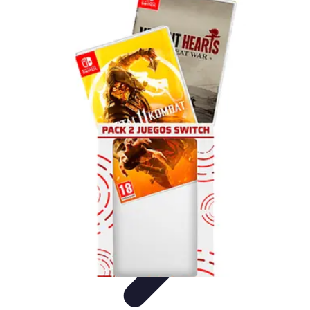
Viajes y Aventuras
Consejos de Viaje
Cultura y Experiencias
Destinos de
Aventura
Destinos
Tecnología y Gadgets
Viajes y Aventuras