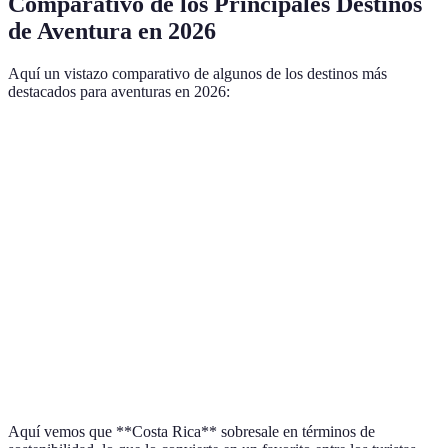
Comparativo de los Principales Destinos
de Aventura en 2026
Aquí un vistazo comparativo de algunos de los destinos más
destacados para aventuras en 2026:
Destino
Actividades Principales
Promedio de Visitantes
Nueva
Senderismo, Bungee
3 millones
Zelanda
Jumping
Costa
Surf, Ecoturismo
5 millones
Rica
Escocia
Montañismo, Ciclismo
2 millones
Namibia
Safari, Trekking
1.5 millones
Aquí vemos que **Costa Rica** sobresale en términos de