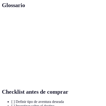
Glossario
Terme
Définition
Turismo
Práctica que busca reducir el impacto ambiental del
sostenible
turismo y fomentar el desarrollo local.
Forma de turismo que se enfoca en la conservación
Ecoturismo
de la naturaleza y el bienestar de las comunidades
locales.
Actividades que implican un alto nivel de riesgo y
Aventura
requieren habilidades y preparación físicas
extrema
específicas.
Checklist antes de comprar
[ ] Definir tipo de aventura deseada
[ ] Investigar sobre el destino