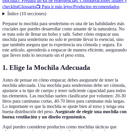
mochila
5. Prepara un kit de emergencia
6. Consideraciones finales y
checklist
Glossario
📺 Para ir más lejos:
Productos recomendados
Índice
(
10
secciones
)
Preparar tu mochila para senderismo es una de las habilidades más
cruciales que puedes desarrollar como amante de la naturaleza. No
se trata solo de llenar un bolso y salir. Saber cómo empacar una
mochila para senderismo no solo te permite llevar lo esencial, sino
que también asegura que tu experiencia sea cómoda y segura. En
este artículo, aprenderás a empacar de manera eficiente, asegurando
que lleves todo lo necesario sin el peso extra.
1. Elige la Mochila Adecuada
Antes de pensar en cómo empacar, debes asegurarte de tener la
mochila adecuada. Una mochila para senderismo debe ser cómoda,
ajustarse a tu tipo de cuerpo y tener suficiente capacidad para todos
tus elementos. Las mochilas suelen clasificarse por volumen: 20-30
litros para caminatas cortas, 40-70 litros para caminatas más largas.
Lo importante es que la mochila se ajuste bien al torso y tenga una
buena distribución del peso.
Asegúrate de elegir una mochila con
buena ventilación y un diseño ergonómico.
Aquí puedes considerar productos como mochilas tácticas que