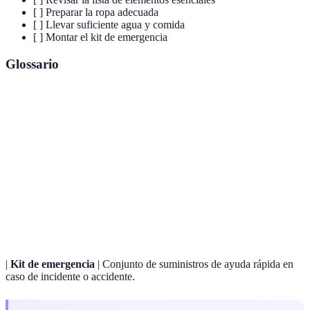
[ ] Preparar la ropa adecuada
[ ] Llevar suficiente agua y comida
[ ] Montar el kit de emergencia
Glossario
Terme
Définition
Un tipo de bolso diseñado para transportar equipos
Mochila de
mientras se realizan caminatas o excursiones al aire
senderismo
libre.
Centro de
El punto en el que el peso de un objeto se distribuye
gravedad
uniformemente, lo que afecta su equilibrio.
|
Kit de emergencia
| Conjunto de suministros de ayuda rápida en
caso de incidente o accidente.