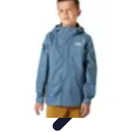
Viajes y Aventuras
Consejos de Viaje
Cultura y Experiencias
Destinos de
Aventura
Destinos
Tecnología y Gadgets
Viajes y Aventuras