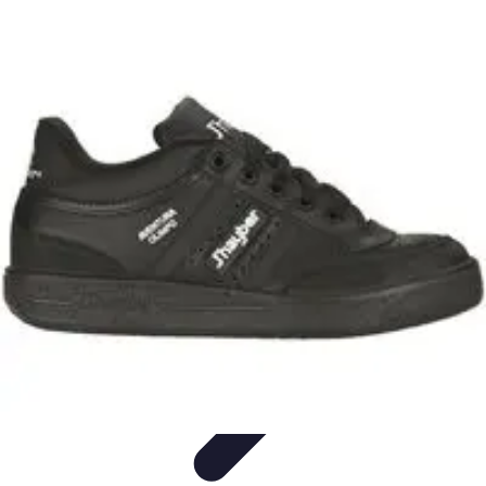
Viajes y Aventuras
Consejos de Viaje
Cultura y Experiencias
Destinos de
Aventura
Destinos
Tecnología y Gadgets
Viajes y Aventuras