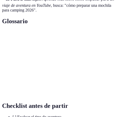
viaje de aventura en YouTube
, busca: "cómo preparar una mochila
para camping 2026".
Glossario
Terme
Définition
Equipo utilizado para transportar artículos
Mochila
personales, ajustada al tamaño y tipo de viaje.
Conjunto de suministros médicos básicos para
Botiquín
lesiones y emergencias.
Método de conservación de alimentos que elimina la
Liofilizado
humedad, manteniendo nutrientes y sabor.
Checklist antes de partir
[ ] Evaluar el tipo de aventura