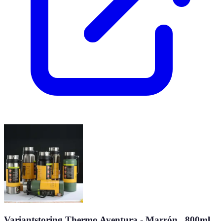
Variantstoring Thermo Aventura - Marrón , 800ml