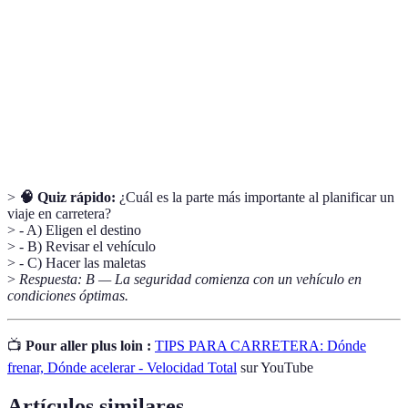
carretera
vehículo particular.
Plan detallado de un viaje que incluye rutas y
Itinerario
paradas.
Kit de
Conjunto de herramientas y suministros esenciales
emergencia
para resolver problemas durante un viaje.
>
🧠 Quiz rápido:
¿Cuál es la parte más importante al planificar un
viaje en carretera?
> - A) Eligen el destino
> - B) Revisar el vehículo
> - C) Hacer las maletas
>
Respuesta: B — La seguridad comienza con un vehículo en
condiciones óptimas.
📺
Pour aller plus loin :
TIPS PARA CARRETERA: Dónde
frenar, Dónde acelerar - Velocidad Total
sur YouTube
Artículos similares