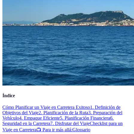
Índice
Cómo Planificar un Viaje en Carretera Exitoso
1. Definición de
Objetivos del Viaje
2. Planificación de la Ruta
3. Preparación del
Vehículo
4. Empaque Eficiente
5. Planificación Financiera
6.
Seguridad en la Carretera
7. Disfrutar del Viaje
Checklist para un
Viaje en Carretera
📺 Para ir más allá:
Glossario