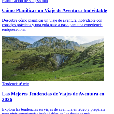
Planificación de Viajes
6
min
Cómo Planificar un Viaje de Aventura Inolvidable
Descubre cómo planificar un viaje de aventura inolvidable con
consejos prácticos y una guía paso a paso para una experiencia
enriquecedora.
Tendencias
6
min
Las Mejores Tendencias de Viajes de Aventura en
2026
Explora las tendencias en viajes de aventura en 2026 y prepárate
para vivir experiencias inolvidables en los destinos más