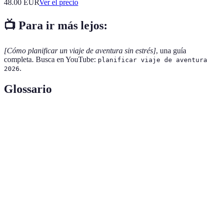
48.00
EUR
Ver el precio
📺 Para ir más lejos:
[Cómo planificar un viaje de aventura sin estrés]
, una guía
completa. Busca en YouTube:
planificar viaje de aventura
.
2026
Glossario
Terme
Définition
Un plan detallado de los lugares y actividades
Itinerario
programadas para un viaje.
Lista de verificación de elementos o tareas a
Checklist
completar antes de un evento.
Equipamiento
Elementos diseñados para proteger a los
de seguridad
aventureros de peligros potenciales.