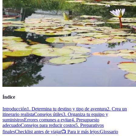
Índice
Introducción
1. Determina tu destino y tipo de aventura
2. Crea un
itinerario realista
Consejos útiles
3. Organiza tu equipo y
suministros
Errores comunes a evitar
4. Presupuesto
adecuado
Consejos para reducir costos
5. Preparativos
finales
Checklist antes de viajar
📺 Para ir más lejos:
Glossario