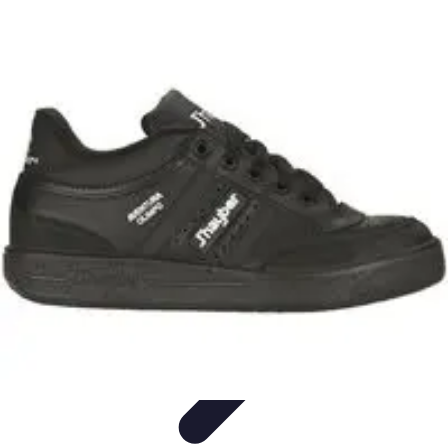
Viajes y Aventuras
Consejos de Viaje
Cultura y Experiencias
Destinos de
Aventura
Destinos
Tecnología y Gadgets
Viajes y Aventuras