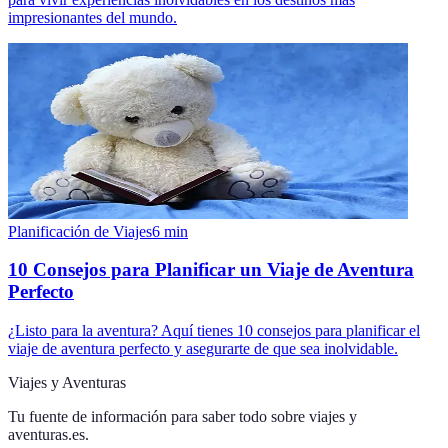
impresionantes del mundo.
Planificación de Viajes
6
min
10 Consejos para Planificar un Viaje de Aventura
Perfecto
¿Listo para la aventura? Aquí tienes 10 consejos para planificar el
viaje de aventura perfecto y asegurarte de que sea inolvidable.
Viajes y Aventuras
Tu fuente de información para saber todo sobre
viajes y
aventuras.es
.