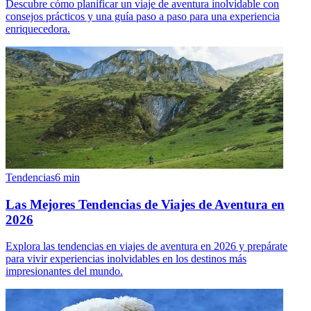
Descubre cómo planificar un viaje de aventura inolvidable con
consejos prácticos y una guía paso a paso para una experiencia
enriquecedora.
Tendencias
6
min
Las Mejores Tendencias de Viajes de Aventura en
2026
Explora las tendencias en viajes de aventura en 2026 y prepárate
para vivir experiencias inolvidables en los destinos más
impresionantes del mundo.