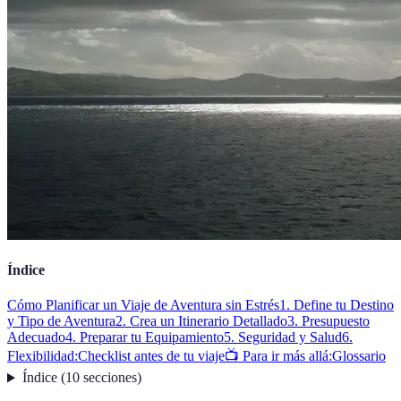
Índice
Cómo Planificar un Viaje de Aventura sin Estrés
1. Define tu Destino
y Tipo de Aventura
2. Crea un Itinerario Detallado
3. Presupuesto
Adecuado
4. Preparar tu Equipamiento
5. Seguridad y Salud
6.
Flexibilidad:
Checklist antes de tu viaje
📺 Para ir más allá:
Glossario
Índice
(
10
secciones
)