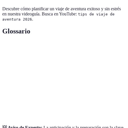
Descubre cómo planificar un viaje de aventura exitoso y sin estrés
en nuestra videoguía. Busca en YouTube:
tips de viaje de
.
aventura 2026
Glossario
Terme
Définition
Experiencia emocionante, a menudo al aire libre,
Aventura
que implica desafíos físicos o emocionantes.
Caminata o excursión en terrenos variados y a
Trekking
menudo en entornos naturales.
Herramientas, ropa y materiales necesarios para
Equipamiento
realizar una actividad específica.
💡 Aviso de Experto:
La anticipación y la preparación son la clave