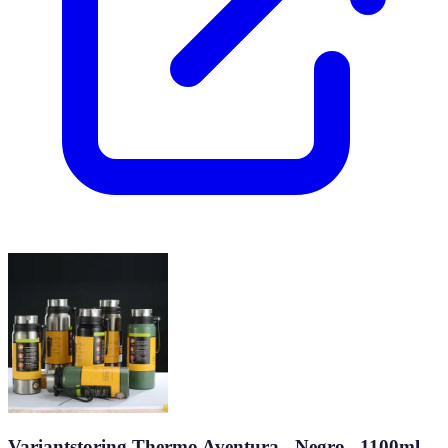
Variantstoring Thermo Aventura - Negro , 1100ml