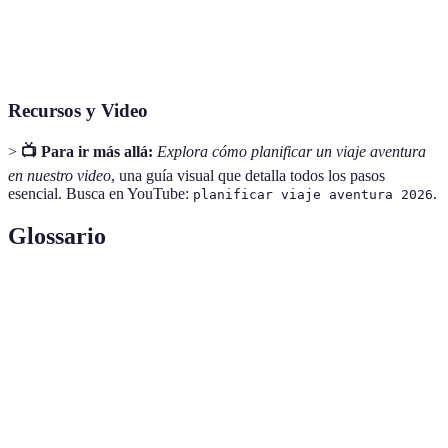
Zelanda
extremos
Chile
Trekking en montañas
Otoño
Me
Recursos y Video
>
📺 Para ir más allá:
Explora cómo planificar un viaje aventura
en nuestro video
, una guía visual que detalla todos los pasos
esencial. Busca en YouTube:
.
planificar viaje aventura 2026
Glossario
Terme
Définition
Experiencia emocionante a menudo en la
Aventura
naturaleza.
Equipaje
Conjunto de bolsas y maletas que transportas.