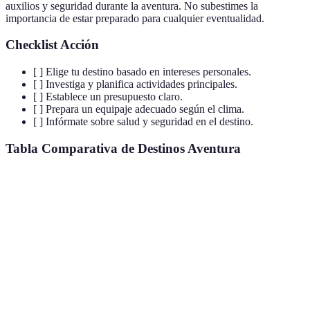
auxilios y seguridad durante la aventura. No subestimes la
importancia de estar preparado para cualquier eventualidad.
Checklist Acción
[ ] Elige tu destino basado en intereses personales.
[ ] Investiga y planifica actividades principales.
[ ] Establece un presupuesto claro.
[ ] Prepara un equipaje adecuado según el clima.
[ ] Infórmate sobre salud y seguridad en el destino.
Tabla Comparativa de Destinos Aventura
Destino
Actividades Principales
Mejor Temporada
Ni
Marruecos
Senderismo y cultura
Primavera
Me
Costa
Surf y ecoturismo
Invierno
Ba
Rica
Nueva
Escalada y deportes
Verano
Al