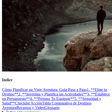
Índice
Cómo Planificar un Viaje Aventura: Guía Paso a Paso
1. **Elige tu
Destino**
2. **Investiga y Planifica las Actividades**
3. **Establece
un Presupuesto**
4. **Prepara Tu Equipaje**
5. **Seguridad y
Salud**
Checklist Acción
Tabla Comparativa de Destinos
Aventura
Recursos y Video
Glossario