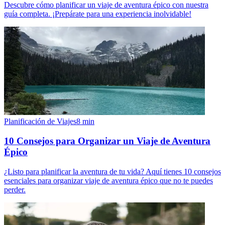
Descubre cómo planificar un viaje de aventura épico con nuestra
guía completa. ¡Prepárate para una experiencia inolvidable!
Planificación de Viajes
8
min
10 Consejos para Organizar un Viaje de Aventura
Épico
¿Listo para planificar la aventura de tu vida? Aquí tienes 10 consejos
esenciales para organizar viaje de aventura épico que no te puedes
perder.