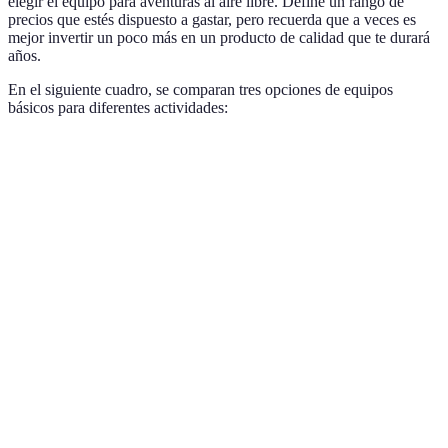
elegir el equipo para aventuras al aire libre. Define un rango de
precios que estés dispuesto a gastar, pero recuerda que a veces es
mejor invertir un poco más en un producto de calidad que te durará
años.
En el siguiente cuadro, se comparan tres opciones de equipos
básicos para diferentes actividades:
Categoría
Opción A (Económico)
Opción B (Media)
Op
Botas de
$50
$100
$2
senderismo
Tienda de
$75
$150
$3
campaña