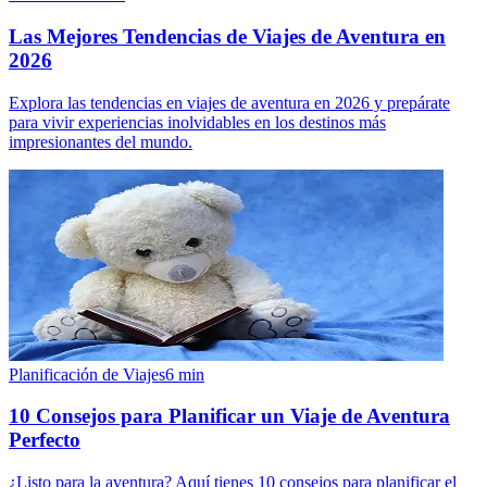
Las Mejores Tendencias de Viajes de Aventura en
2026
Explora las tendencias en viajes de aventura en 2026 y prepárate
para vivir experiencias inolvidables en los destinos más
impresionantes del mundo.
Planificación de Viajes
6
min
10 Consejos para Planificar un Viaje de Aventura
Perfecto
¿Listo para la aventura? Aquí tienes 10 consejos para planificar el