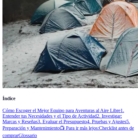
Índice
Cómo Escoger el Mejor Equipo para Aventuras al Aire Libre
1.
Entender tus Necesidades y el Tipo de Actividad
2. Investigar:
Marcas y Reseñas
3. Evaluar el Presupuesto
4. Pruebas y Ajustes
5.
Preparación y Mantenimiento
📺 Para ir más lejos:
Checklist antes de
comprar
Glossario