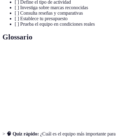
[ ] Define el tipo de actividad
[ ] Investiga sobre marcas reconocidas
[ ] Consulta reseñas y comparativas
[ ] Establece tu presupuesto
[ ] Prueba el equipo en condiciones reales
Glossario
Terme
Définition
Equipo de
Herramientas y productos necesarios para
aventura
actividades al aire libre.
Senderismo
Actividad de caminar por senderos naturales.
Tienda de
Estructura portátil utilizada para acampar al aire
campaña
libre.
>
🧠 Quiz rápido:
¿Cuál es el equipo más importante para