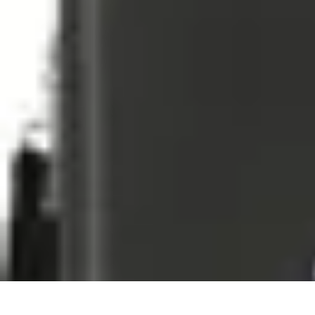
Viajes y Aventuras
Consejos de Viaje
Cultura y Experiencias
Destinos de Aventura
Destin
Viajes y Aventuras