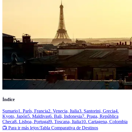
Índice
Sumario
1. París, Francia
2. Venecia, Italia
3. Santorini, Grecia
4.
Kyoto, Japón
5. Maldivas
6. Bali, Indonesia
7. Praga, República
Checa
8. Lisboa, Portugal
9. Toscana, Italia
10. Cartagena, Colombia
📺 Para ir más lejos:
Tabla Comparativa de Destinos