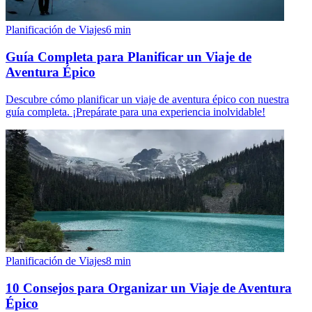
Planificación de Viajes
6
min
Guía Completa para Planificar un Viaje de
Aventura Épico
Descubre cómo planificar un viaje de aventura épico con nuestra
guía completa. ¡Prepárate para una experiencia inolvidable!
Planificación de Viajes
8
min
10 Consejos para Organizar un Viaje de Aventura
Épico