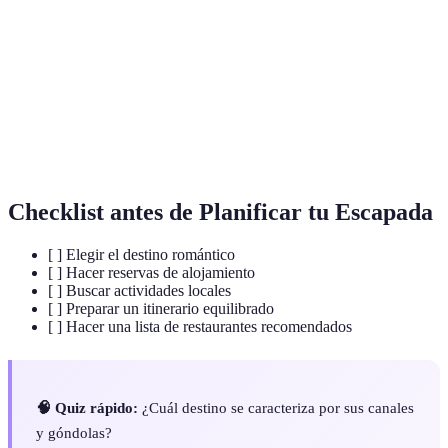
Escapada
Un viaje corto para disfrutar de momentos en
Romántica
pareja.
Turismo Cultural
Visitas a lugares históricos y artísticos.
Aventura en
Actividades emocionantes compartidas por
Pareja
parejas.
Checklist antes de Planificar tu Escapada
[ ] Elegir el destino romántico
[ ] Hacer reservas de alojamiento
[ ] Buscar actividades locales
[ ] Preparar un itinerario equilibrado
[ ] Hacer una lista de restaurantes recomendados
🧠 Quiz rápido:
¿Cuál destino se caracteriza por sus canales
y góndolas?