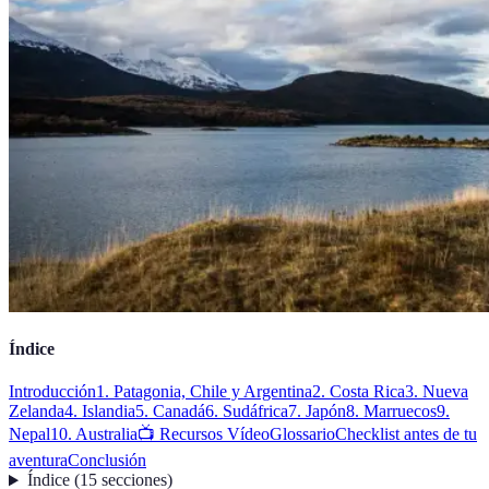
Índice
Introducción
1. Patagonia, Chile y Argentina
2. Costa Rica
3. Nueva
Zelanda
4. Islandia
5. Canadá
6. Sudáfrica
7. Japón
8. Marruecos
9.
Nepal
10. Australia
📺 Recursos Vídeo
Glossario
Checklist antes de tu
aventura
Conclusión
Índice
(
15
secciones
)