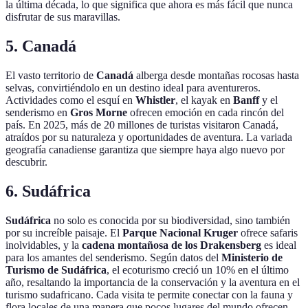
la última década, lo que significa que ahora es más fácil que nunca
disfrutar de sus maravillas.
5. Canadá
El vasto territorio de
Canadá
alberga desde montañas rocosas hasta
selvas, convirtiéndolo en un destino ideal para aventureros.
Actividades como el esquí en
Whistler
, el kayak en
Banff
y el
senderismo en
Gros Morne
ofrecen emoción en cada rincón del
país. En 2025, más de 20 millones de turistas visitaron Canadá,
atraídos por su naturaleza y oportunidades de aventura. La variada
geografía canadiense garantiza que siempre haya algo nuevo por
descubrir.
6. Sudáfrica
Sudáfrica
no solo es conocida por su biodiversidad, sino también
por su increíble paisaje. El
Parque Nacional Kruger
ofrece safaris
inolvidables, y la
cadena montañosa de los Drakensberg
es ideal
para los amantes del senderismo. Según datos del
Ministerio de
Turismo de Sudáfrica
, el ecoturismo creció un 10% en el último
año, resaltando la importancia de la conservación y la aventura en el
turismo sudafricano. Cada visita te permite conectar con la fauna y
flora locales de una manera que pocos lugares del mundo ofrecen.