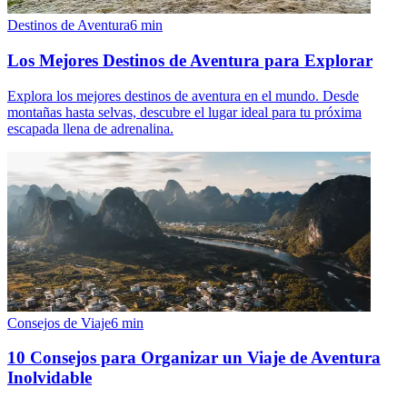
Destinos de Aventura
6
min
Los Mejores Destinos de Aventura para Explorar
Explora los mejores destinos de aventura en el mundo. Desde
montañas hasta selvas, descubre el lugar ideal para tu próxima
escapada llena de adrenalina.
Consejos de Viaje
6
min
10 Consejos para Organizar un Viaje de Aventura
Inolvidable