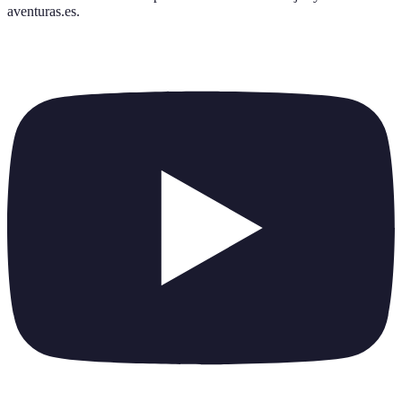
aventuras.es
.