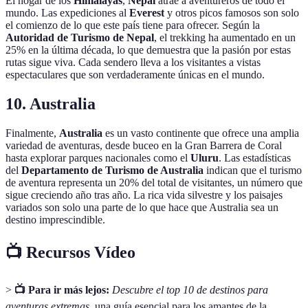
El hogar de los
Himalayas
,
Nepal
atrae a aventureros de todo el
mundo. Las expediciones al
Everest
y otros picos famosos son solo
el comienzo de lo que este país tiene para ofrecer. Según la
Autoridad de Turismo de Nepal
, el trekking ha aumentado en un
25% en la última década, lo que demuestra que la pasión por estas
rutas sigue viva. Cada sendero lleva a los visitantes a vistas
espectaculares que son verdaderamente únicas en el mundo.
10. Australia
Finalmente,
Australia
es un vasto continente que ofrece una amplia
variedad de aventuras, desde buceo en la Gran Barrera de Coral
hasta explorar parques nacionales como el
Uluru
. Las estadísticas
del
Departamento de Turismo de Australia
indican que el turismo
de aventura representa un 20% del total de visitantes, un número que
sigue creciendo año tras año. La rica vida silvestre y los paisajes
variados son solo una parte de lo que hace que Australia sea un
destino imprescindible.
📺 Recursos Vídeo
>
📺 Para ir más lejos:
Descubre el top 10 de destinos para
aventuras extremas
, una guía esencial para los amantes de la