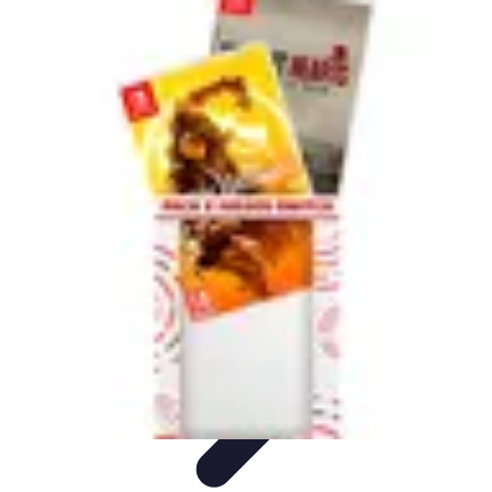
Viajes y Aventuras
Consejos de Viaje
Cultura y Experiencias
Destinos de
Aventura
Destinos
Tecnología y Gadgets
Viajes y Aventuras