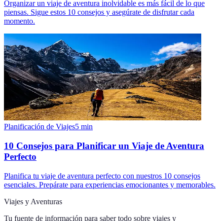
Organizar un viaje de aventura inolvidable es más fácil de lo que
piensas. Sigue estos 10 consejos y asegúrate de disfrutar cada
momento.
Planificación de Viajes
5
min
10 Consejos para Planificar un Viaje de Aventura
Perfecto
Planifica tu viaje de aventura perfecto con nuestros 10 consejos
esenciales. Prepárate para experiencias emocionantes y memorables.
Viajes y Aventuras
Tu fuente de información para saber todo sobre
viajes y