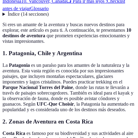
Indonesia
10. Vancouver, Canadá
📺 Para ir más lejos :
Checklist
antes de viajar
Glossario
Índice
(
14
secciones
)
Si eres un amante de la aventura y buscas nuevos destinos para
explorar, este artículo es para ti. A continuación, te presentamos
10
destinos de aventura
que prometen experiencias emocionantes y
vistas impresionantes.
1. Patagonia, Chile y Argentina
La
Patagonia
es un paraíso para los amantes de la naturaleza y la
aventura. Esta vasta región es conocida por sus impresionantes
paisajes, que incluyen montañas espectaculares, glaciares
imponentes y lagos cristalinos. Puedes practicar trekking en el
Parque Nacional Torres del Paine
, donde las rutas te llevarán a
través de paisajes sobrecogedores. También es ideal para el kayak y
la observación de fauna, donde es posible avistar cóndores y
guanacos. Según
UFC-Que Choisir
, la Patagonia ha aumentado en
popularidad y es considerada uno de los destinos más deseados.
2. Zonas de Aventura en Costa Rica
Costa Rica
es famoso por su biodiversidad y sus actividades al aire