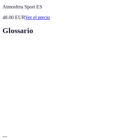
Atmosfera Sport ES
48.00
EUR
Ver el precio
Glossario
Terme
Définition
Actividad de caminar largas distancias por senderos en
Trekking
la naturaleza.
Experiencia emocionante y desafiante en un entorno
Aventura
desconocido.
Embarcación pequeña y estrecha que se propulsa con
Kayak
un remo.
---