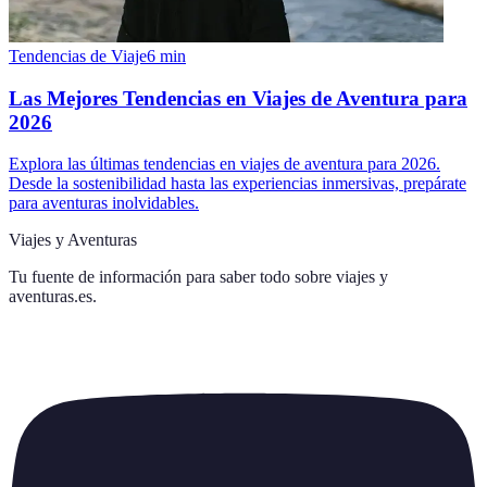
Tendencias de Viaje
6
min
Las Mejores Tendencias en Viajes de Aventura para
2026
Explora las últimas tendencias en viajes de aventura para 2026.
Desde la sostenibilidad hasta las experiencias inmersivas, prepárate
para aventuras inolvidables.
Viajes y Aventuras
Tu fuente de información para saber todo sobre
viajes y
aventuras.es
.