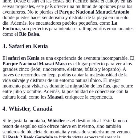
libre. Desde el surf en las costas del Pacífico hasta el canopy en las
selvas tropicales, este país ofrece una multitud de opciones para los
aventureros. No te pierdas el
Parque Nacional Manuel Antonio
,
donde puedes hacer senderismo y disfrutar de la playa en un solo
día. Además, los encantadores pueblos pequeños, como
La
Fortuna
, son perfectos para intentar el rafting en ríos emocionantes
como el
Río Balsa
.
3. Safari en Kenia
El
safari en Kenia
es una experiencia de aventura incomparable. El
Parque Nacional Maasai Mara
es el lugar perfecto para ver a los
grandes cinco (león, rinoceronte, elefante, búfalo y leopardo). A
través de recorridos en jeep, podrás captar la majestuosidad de la
vida salvaje y disfrutar de un entorno natural único. El mejor
momento para visitar es durante la migración de los ñus, que ocurre
entre julio y octubre. Además, la posibilidad de conectarse con la
cultura local, como los
Maasai
, enriquece la experiencia.
4. Whistler, Canadá
Si te gusta la montaña,
Whistler
es el destino ideal. Este famoso
resort de esquí no solo ofrece nieve en invierno, sino también
senderos de bicicleta de montaña y rutas de senderismo en verano.
El
Peak 2 Peak Gondola
te brinda vistas espectaculares y la