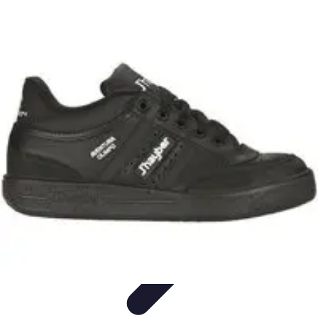
Viajes y Aventuras
Consejos de Viaje
Cultura y Experiencias
Destinos de
Aventura
Destinos
Tecnología y Gadgets
Viajes y Aventuras