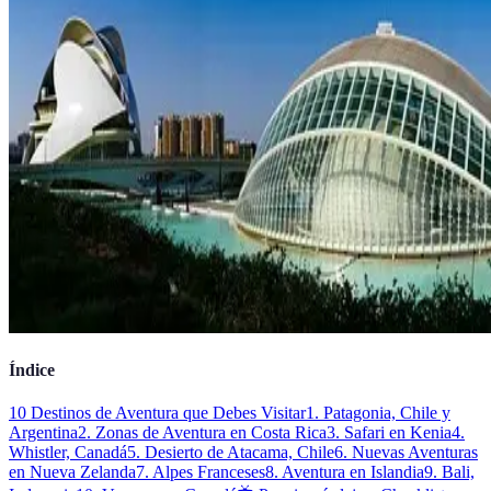
Índice
10 Destinos de Aventura que Debes Visitar
1. Patagonia, Chile y
Argentina
2. Zonas de Aventura en Costa Rica
3. Safari en Kenia
4.
Whistler, Canadá
5. Desierto de Atacama, Chile
6. Nuevas Aventuras
en Nueva Zelanda
7. Alpes Franceses
8. Aventura en Islandia
9. Bali,