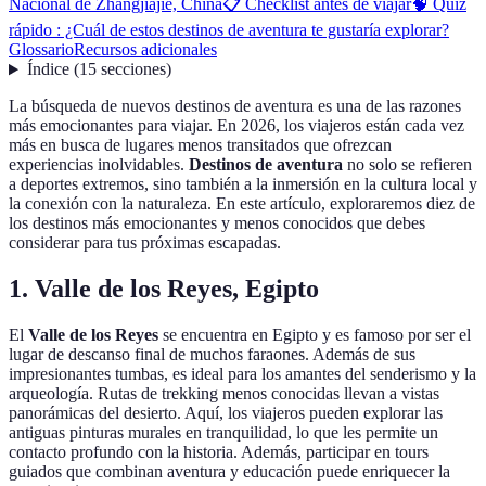
Nacional de Zhangjiajie, China
📋 Checklist antes de viajar
🧠 Quiz
rápido : ¿Cuál de estos destinos de aventura te gustaría explorar?
Glossario
Recursos adicionales
Índice
(
15
secciones
)
La búsqueda de nuevos destinos de aventura es una de las razones
más emocionantes para viajar. En 2026, los viajeros están cada vez
más en busca de lugares menos transitados que ofrezcan
experiencias inolvidables.
Destinos de aventura
no solo se refieren
a deportes extremos, sino también a la inmersión en la cultura local y
la conexión con la naturaleza. En este artículo, exploraremos diez de
los destinos más emocionantes y menos conocidos que debes
considerar para tus próximas escapadas.
1. Valle de los Reyes, Egipto
El
Valle de los Reyes
se encuentra en Egipto y es famoso por ser el
lugar de descanso final de muchos faraones. Además de sus
impresionantes tumbas, es ideal para los amantes del senderismo y la
arqueología. Rutas de trekking menos conocidas llevan a vistas
panorámicas del desierto. Aquí, los viajeros pueden explorar las
antiguas pinturas murales en tranquilidad, lo que les permite un
contacto profundo con la historia. Además, participar en tours
guiados que combinan aventura y educación puede enriquecer la