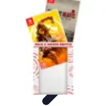
Viajes y Aventuras
Consejos de Viaje
Cultura y Experiencias
Destinos de
Aventura
Destinos
Tecnología y Gadgets
Viajes y Aventuras