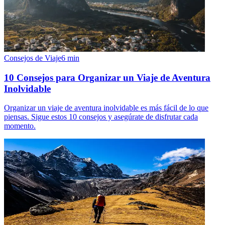
Consejos de Viaje
6
min
10 Consejos para Organizar un Viaje de Aventura
Inolvidable
Organizar un viaje de aventura inolvidable es más fácil de lo que
piensas. Sigue estos 10 consejos y asegúrate de disfrutar cada
momento.