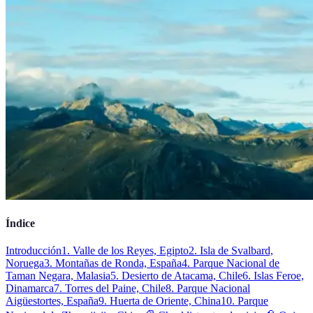
Índice
Introducción
1. Valle de los Reyes, Egipto
2. Isla de Svalbard,
Noruega
3. Montañas de Ronda, España
4. Parque Nacional de
Taman Negara, Malasia
5. Desierto de Atacama, Chile
6. Islas Feroe,
Dinamarca
7. Torres del Paine, Chile
8. Parque Nacional
Aigüestortes, España
9. Huerta de Oriente, China
10. Parque