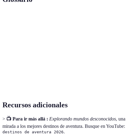
Terme
Définition
Destinos de
Lugares ideales para actividades al aire libre y
Aventura
contacto con la naturaleza.
Actividad de caminar en la naturaleza por caminos
Senderismo
establecidos.
Práctica de turismo centrada en la conservación del
Ecoturismo
medio ambiente y la mejora de las comunidades
locales.
Recursos adicionales
>
📺 Para ir más allá :
Explorando mundos desconocidos
, una
mirada a los mejores destinos de aventura. Busque en YouTube:
.
destinos de aventura 2026