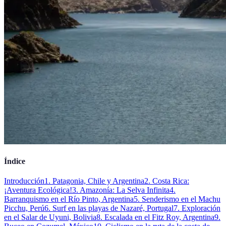
Índice
Introducción
1. Patagonia, Chile y Argentina
2. Costa Rica:
¡Aventura Ecológica!
3. Amazonía: La Selva Infinita
4.
Barranquismo en el Río Pinto, Argentina
5. Senderismo en el Machu
Picchu, Perú
6. Surf en las playas de Nazaré, Portugal
7. Exploración
en el Salar de Uyuni, Bolivia
8. Escalada en el Fitz Roy, Argentina
9.