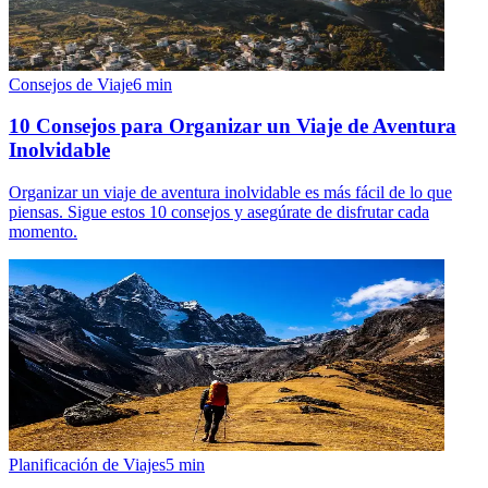
Consejos de Viaje
6
min
10 Consejos para Organizar un Viaje de Aventura
Inolvidable
Organizar un viaje de aventura inolvidable es más fácil de lo que
piensas. Sigue estos 10 consejos y asegúrate de disfrutar cada
momento.
Planificación de Viajes
5
min