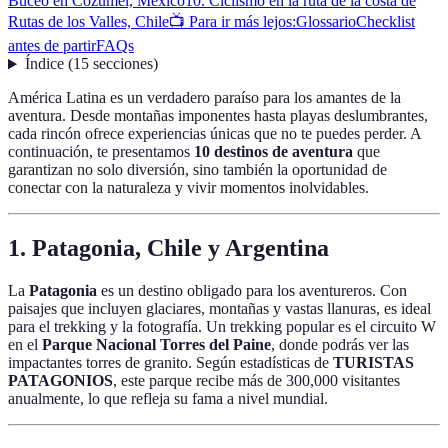
Buceo en Cozumel, México
10. Ciclismo en la ruta de la costa de
Rutas de los Valles, Chile
📺 Para ir más lejos:
Glossario
Checklist
antes de partir
FAQs
Índice
(
15
secciones
)
América Latina es un verdadero paraíso para los amantes de la
aventura. Desde montañas imponentes hasta playas deslumbrantes,
cada rincón ofrece experiencias únicas que no te puedes perder. A
continuación, te presentamos
10 destinos de aventura
que
garantizan no solo diversión, sino también la oportunidad de
conectar con la naturaleza y vivir momentos inolvidables.
1. Patagonia, Chile y Argentina
La
Patagonia
es un destino obligado para los aventureros. Con
paisajes que incluyen glaciares, montañas y vastas llanuras, es ideal
para el trekking y la fotografía. Un trekking popular es el circuito W
en el
Parque Nacional Torres del Paine
, donde podrás ver las
impactantes torres de granito. Según estadísticas de
TURISTAS
PATAGONIOS
, este parque recibe más de 300,000 visitantes
anualmente, lo que refleja su fama a nivel mundial.