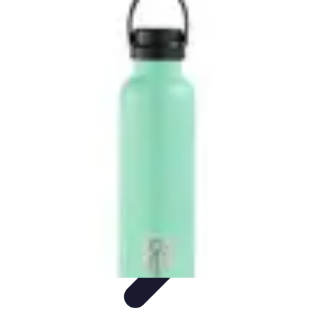
Viajes y Aventuras
Consejos de Viaje
Cultura y Experiencias
Destinos de
Aventura
Destinos
Tecnología y Gadgets
Viajes y Aventuras