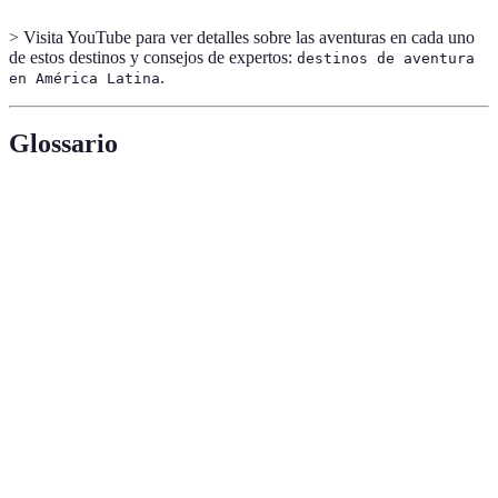
> Visita YouTube para ver detalles sobre las aventuras en cada uno
de estos destinos y consejos de expertos:
destinos de aventura
.
en América Latina
Glossario
Termino
Definición
Turismo enfocado en la conservación del medio
Eco-turismo
ambiente.
Paseos de larga distancia en montaña o
Trekking
naturaleza.
Variedad de especies en un ecosistema
Biodiversidad
determinado.