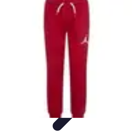
Viajes y Aventuras
Consejos de Viaje
Cultura y Experiencias
Destinos de
Aventura
Destinos
Tecnología y Gadgets
Viajes y Aventuras