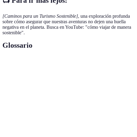
📺 Para ir más lejos:
[Caminos para un Turismo Sostenible]
, una exploración profunda
sobre cómo asegurar que nuestras aventuras no dejen una huella
negativa en el planeta. Busca en YouTube: "cómo viajar de manera
sostenible".
Glossario
Termino
Definición
Turismo
Tipo de turismo que procura minimizar el impacto
sostenible
ambiental y maximizar los beneficios locales.
Huella de
Medida del impacto que un individuo o actividad
carbono
tiene en términos de emisiones de CO2.
Forma de turismo que se enfoca en la conservación
Ecoturismo
del entorno natural y cultural.