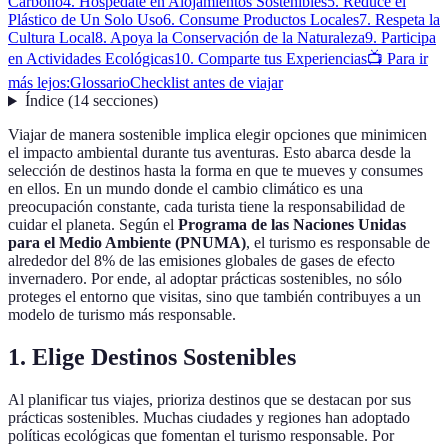
Carbono
4. Hospédate en Alojamientos Sostenibles
5. Reduce el
Plástico de Un Solo Uso
6. Consume Productos Locales
7. Respeta la
Cultura Local
8. Apoya la Conservación de la Naturaleza
9. Participa
en Actividades Ecológicas
10. Comparte tus Experiencias
📺 Para ir
más lejos:
Glossario
Checklist antes de viajar
Índice
(
14
secciones
)
Viajar de manera sostenible implica elegir opciones que minimicen
el impacto ambiental durante tus aventuras. Esto abarca desde la
selección de destinos hasta la forma en que te mueves y consumes
en ellos. En un mundo donde el cambio climático es una
preocupación constante, cada turista tiene la responsabilidad de
cuidar el planeta. Según el
Programa de las Naciones Unidas
para el Medio Ambiente (PNUMA)
, el turismo es responsable de
alrededor del 8% de las emisiones globales de gases de efecto
invernadero. Por ende, al adoptar prácticas sostenibles, no sólo
proteges el entorno que visitas, sino que también contribuyes a un
modelo de turismo más responsable.
1. Elige Destinos Sostenibles
Al planificar tus viajes, prioriza destinos que se destacan por sus
prácticas sostenibles. Muchas ciudades y regiones han adoptado
políticas ecológicas que fomentan el turismo responsable. Por