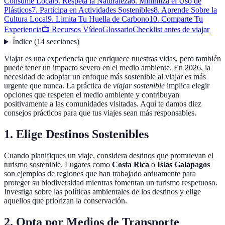
Consume Local
5. Respeta la Naturaleza
6. Minimiza el Uso de
Plásticos
7. Participa en Actividades Sostenibles
8. Aprende Sobre la
Cultura Local
9. Limita Tu Huella de Carbono
10. Comparte Tu
Experiencia
📺 Recursos Vídeo
Glossario
Checklist antes de viajar
Índice
(
14
secciones
)
Viajar es una experiencia que enriquece nuestras vidas, pero también
puede tener un impacto severo en el medio ambiente. En 2026, la
necesidad de adoptar un enfoque más sostenible al viajar es más
urgente que nunca. La práctica de
viajar sostenible
implica elegir
opciones que respeten el medio ambiente y contribuyan
positivamente a las comunidades visitadas. Aquí te damos diez
consejos prácticos para que tus viajes sean más responsables.
1. Elige Destinos Sostenibles
Cuando planifiques un viaje, considera destinos que promuevan el
turismo sostenible. Lugares como
Costa Rica
o
Islas Galápagos
son ejemplos de regiones que han trabajado arduamente para
proteger su biodiversidad mientras fomentan un turismo respetuoso.
Investiga sobre las políticas ambientales de los destinos y elige
aquellos que priorizan la conservación.
2. Opta por Medios de Transporte