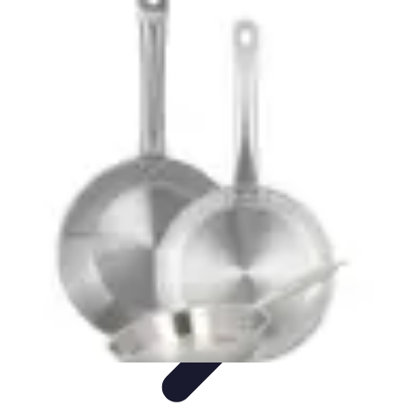
Viajes y Aventuras
Consejos de Viaje
Cultura y Experiencias
Destinos de
Aventura
Destinos
Tecnología y Gadgets
Viajes y Aventuras