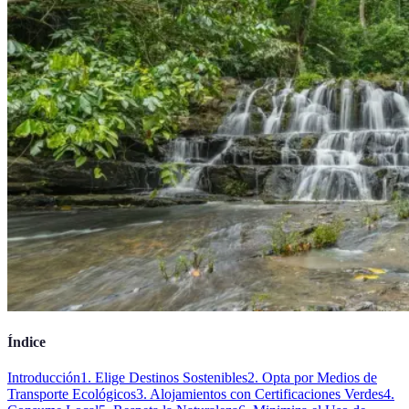
Índice
Introducción
1. Elige Destinos Sostenibles
2. Opta por Medios de
Transporte Ecológicos
3. Alojamientos con Certificaciones Verdes
4.