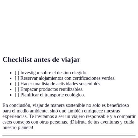
Medida que expresa la cantidad total de emisiones
Huella de
de gases de efecto invernadero que son directas o
Carbono
indirectamente causadas por una actividad.
Reconocimiento otorgado a empresas que cumplen
Certificación
con criterios específicos de sostenibilidad en sus
Verde
operaciones.
Checklist antes de viajar
[ ] Investigar sobre el destino elegido.
[ ] Reservar alojamientos con certificaciones verdes.
[ ] Hacer una lista de actividades sostenibles.
[ ] Empacar productos reutilizables.
[ ] Planificar el transporte ecológico.
En conclusión, viajar de manera sostenible no solo es beneficioso
para el medio ambiente, sino que también enriquece nuestras
experiencias. Te invitamos a ser un viajero responsable y a compartir
estos consejos con otras personas. ¡Disfruta de tus aventuras y cuida
nuestro planeta!