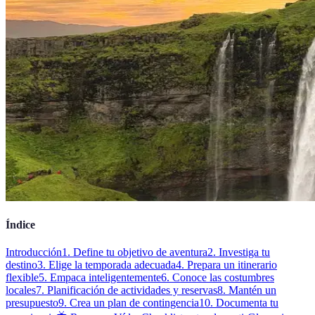
Índice
Introducción
1. Define tu objetivo de aventura
2. Investiga tu
destino
3. Elige la temporada adecuada
4. Prepara un itinerario
flexible
5. Empaca inteligentemente
6. Conoce las costumbres
locales
7. Planificación de actividades y reservas
8. Mantén un
presupuesto
9. Crea un plan de contingencia
10. Documenta tu