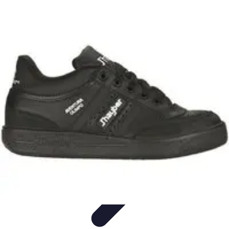
Viajes y Aventuras
Consejos de Viaje
Cultura y Experiencias
Destinos de
Aventura
Destinos
Tecnología y Gadgets
Viajes y Aventuras