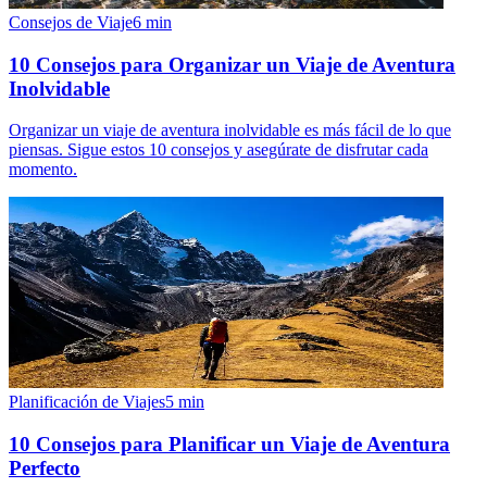
Consejos de Viaje
6
min
10 Consejos para Organizar un Viaje de Aventura
Inolvidable
Organizar un viaje de aventura inolvidable es más fácil de lo que
piensas. Sigue estos 10 consejos y asegúrate de disfrutar cada
momento.
Planificación de Viajes
5
min
10 Consejos para Planificar un Viaje de Aventura
Perfecto