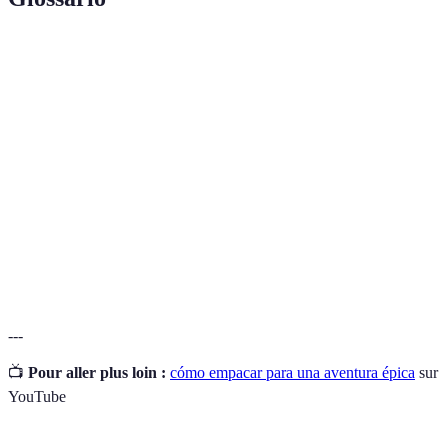
Término
Definición
Plan detallado de actividades y lugares a visitar
Itinerario
durante un viaje.
Experiencia emocionante que generalmente implica
Aventura
actividades al aire libre o exploración.
Proceso de asegurar un lugar, como hoteles o
Reservas
actividades, por adelantado.
---
📺
Pour aller plus loin :
cómo empacar para una aventura épica
sur
YouTube