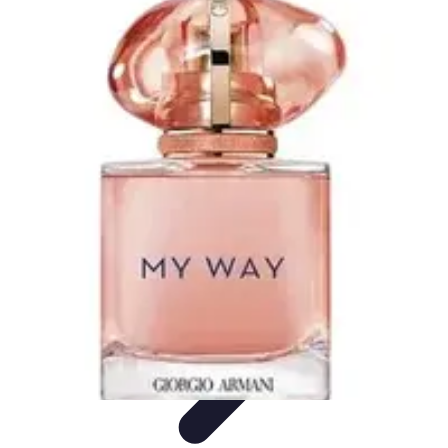
Viajes y Aventuras
Consejos de Viaje
Cultura y Experiencias
Destinos de
Aventura
Destinos
Tecnología y Gadgets
Viajes y Aventuras