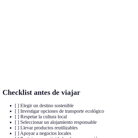
Terme
Définition
Turismo
Viaje que respeta el medio ambiente y apoya a las
sostenible
comunidades locales.
Huella de
Medida del impacto ambiental de una actividad en
carbono
términos de emisiones de carbono.
Formas de turismo que promueven la conservación
Ecoturismo
de la naturaleza y la cultura local.
Checklist antes de viajar
[ ] Elegir un destino sostenible
[ ] Investigar opciones de transporte ecológico
[ ] Respetar la cultura local
[ ] Seleccionar un alojamiento responsable
[ ] Llevar productos reutilizables
[ ] Apoyar a negocios locales