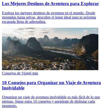
Los Mejores Destinos de Aventura para Explorar
Explora los mejores destinos de aventura en el mundo. Desde
montañas hasta selvas, descubre el lugar ideal para tu próxima
escapada llena de adrenalina.
Consejos de Viaje
6
min
10 Consejos para Organizar un Viaje de Aventura
Inolvidable
Organizar un viaje de aventura inolvidable es más fácil de lo que
piensas. Sigue estos 10 consejos y asegúrate de disfrutar cada
momento.