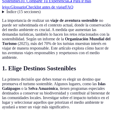
Sostenibles
10. Comparte Tu Experiencia
📺 Para ir más
lejos:
Glossario
Checklist antes de viajar
FAQ
Índice
(
15
secciones
)
La importancia de realizar un
viaje de aventura sostenible
no
puede ser subestimada en el contexto actual, donde la conservación
del medio ambiente es crucial. A medida que aumentan las
demandas turísticas, también lo hacen los retos relacionados con la
sostenibilidad. Según un informe de la
Organización Mundial del
Turismo
(2025), más del 70% de los turistas muestran interés en
viajar de manera responsable. Este artículo explora cómo hacer de
tus aventuras viajes responsables y respetuosos con el medio
ambiente.
1. Elige Destinos Sostenibles
La primera decisión que debes tomar es elegir un destino que
promueva el turismo sostenible. Algunos lugares, como las
Islas
Galápagos
o la
Selva Amazónica
, tienen programas especiales
destinados a conservar su biodiversidad y contribuir al bienestar de
las comunidades locales. Investigar sobre el impacto turístico en el
lugar y seleccionar aquellos que priorizan el medio ambiente te
ayudará a tener un viaje más significativo.