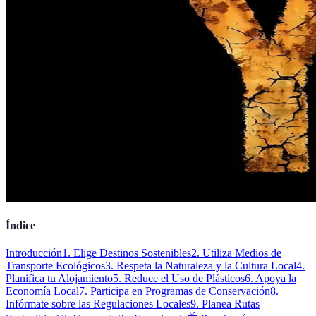
Índice
Introducción
1. Elige Destinos Sostenibles
2. Utiliza Medios de
Transporte Ecológicos
3. Respeta la Naturaleza y la Cultura Local
4.
Planifica tu Alojamiento
5. Reduce el Uso de Plásticos
6. Apoya la
Economía Local
7. Participa en Programas de Conservación
8.
Infórmate sobre las Regulaciones Locales
9. Planea Rutas