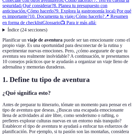
Conéctate con otros aventureros
¿Cómo hacerlo?
7. Ten en cuenta la
seguridad
¿Qué considerar?
8. Planea tu presupuesto con
anticipación
¿Cómo hacerlo?
9. Explora la gastronomía local
¿Por qué
es importante?
10. Documenta tu viaje
¿Cómo hacerlo?
📍 Resumen
en forma de checklist
Glossario
📺 Para ir más allá:
Índice
(
24
secciones
)
Planificar un
viaje de aventura
puede ser tan emocionante como el
propio viaje. Es una oportunidad para desconectar de la rutina y
experimentar nuevas emociones. Pero, ¿cómo asegurarte de que tu
aventura sea realmente inolvidable? A continuación, te presentamos
10 consejos prácticos que te ayudarán a organizar un viaje lleno de
adrenalina y memorias duraderas.
1. Define tu tipo de aventura
¿Qué significa esto?
Antes de preparar tu itinerario, tómate un momento para pensar en el
tipo de aventura que deseas. ¿Buscas una escapada emocionante
llena de actividades al aire libre, como senderismo o rafting, o
prefieres explorar culturas nuevas en un entorno más tranquilo?
Establecer el tipo de aventura te ayudará a enfocar tus esfuerzos de
planificación. Por ejemplo, si tu pasión son las montañas, considera