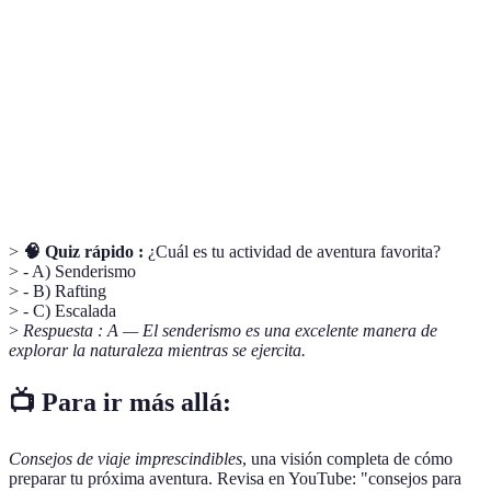
Viaje de
Un viaje que implica actividades emocionantes y
Aventura
exploratorias, usualmente en entornos naturales.
Un plan detallado de las actividades y lugares que se
Itinerario
visitarán durante el viaje.
Seguro
Un tipo de póliza que te protege contra pérdidas o
de Viaje
accidentes durante tu viaje.
>
🧠 Quiz rápido :
¿Cuál es tu actividad de aventura favorita?
> - A) Senderismo
> - B) Rafting
> - C) Escalada
>
Respuesta : A — El senderismo es una excelente manera de
explorar la naturaleza mientras se ejercita.
📺 Para ir más allá:
Consejos de viaje imprescindibles
, una visión completa de cómo
preparar tu próxima aventura. Revisa en YouTube: "consejos para