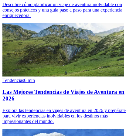
Descubre cómo planificar un viaje de aventura inolvidable con
consejos prácticos y una guía paso a paso para una experiencia
enriquecedora.
Tendencias
6
min
Las Mejores Tendencias de Viajes de Aventura en
2026
Explora las tendencias en viajes de aventura en 2026 y prepárate
para vivir experiencias inolvidables en los destinos más
impresionantes del mundo.