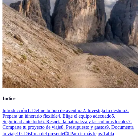
Índice
Introducción
1. Define tu tipo de aventura
2. Investiga tu destino
3.
Prepara un itinerario flexible
4. Elige el equipo adecuado
5.
Seguridad ante todo
6. Respeta la naturaleza y las culturas locales
7.
Comparte tu proyecto de viaje
8. Presupuesto y gastos
9. Documenta
tu viaje
10. Disfruta del presente
📺 Para ir más lejos:
Tabla