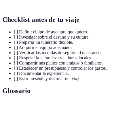
Zelanda
Febrero
Checklist antes de tu viaje
[ ] Definir el tipo de aventura que quiero.
[ ] Investigar sobre el destino y su cultura.
[ ] Preparar un itinerario flexible.
[ ] Adquirir el equipo adecuado.
[ ] Verificar las medidas de seguridad necesarias.
[ ] Respetar la naturaleza y culturas locales.
[ ] Compartir mis planes con amigos o familiares.
[ ] Establecer un presupuesto y controlar los gastos.
[ ] Documentar la experiencia.
[ ] Estar presente y disfrutar del viaje.
Glossario
Terme
Définition
Viaje de
Un viaje axclusivo a realizar actividades
aventura
emocionantes y atrevidas.