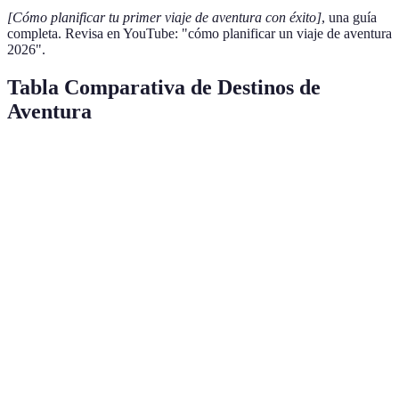
[Cómo planificar tu primer viaje de aventura con éxito]
, una guía
completa. Revisa en YouTube: "cómo planificar un viaje de aventura
2026".
Tabla Comparativa de Destinos de
Aventura
Destino
Actividad Principal
Mejores Épocas
Costo 
Patagonia,
Noviembre -
Senderismo
1500 - 
Chile
Marzo
Safari en
Diciembre -
Safari fotográfico
2000 - 
Kenia
Marzo
Rutas en
Septiembre -
Trekking
1200 - 
Nepal
Noviembre
Nueva
Diciembre -
Deportes extremos
1500 - 