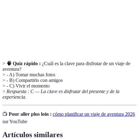
Caminatas largas en la naturaleza, usualmente en
Trekking
montaña.
Seguro de
Cobertura de gastos médicos y otros imprevistos
viaje
en un viaje.
>
🧠 Quiz rápido :
¿Cuál es la clave para disfrutar de un viaje de
aventura?
> - A) Tomar muchas fotos
> - B) Compartirlo con amigos
> - C) Vivir el momento
>
Respuesta : C — La clave es disfrutar del presente y de la
experiencia.
📺
Pour aller plus loin :
cómo planificar un viaje de aventura 2026
sur YouTube
Artículos similares