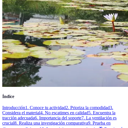
Índice
Introducción
1. Conoce tu actividad
2. Prioriza la comodidad
3.
Considera el material
4. No escatimes en calidad
5. Encuentra la
tracción adecuada
6. Importancia del soporte
7. La ventilación es
crucial
8. Realiza una investigación comparativa
9. Prueba en