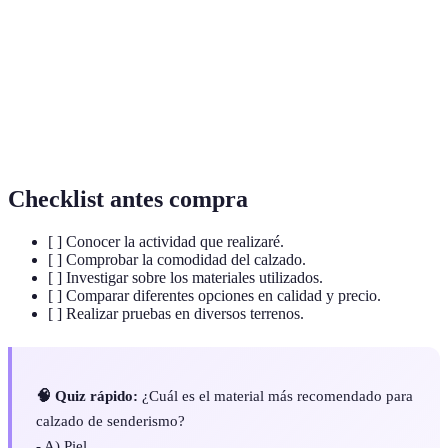
Capacidad de un material para permitir la
Transpirabilidad
circulación de aire y evitar la acumulación de
humedad.
Parte del calzado que está en contacto con el
Suela
suelo, fundamental para ofrecer tracción y
estabilidad.
Checklist antes compra
[ ] Conocer la actividad que realizaré.
[ ] Comprobar la comodidad del calzado.
[ ] Investigar sobre los materiales utilizados.
[ ] Comparar diferentes opciones en calidad y precio.
[ ] Realizar pruebas en diversos terrenos.
🧠 Quiz rápido:
¿Cuál es el material más recomendado para
calzado de senderismo?
- A) Piel