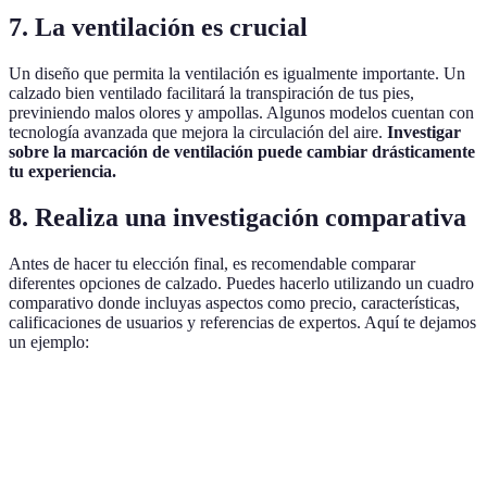
7. La ventilación es crucial
Un diseño que permita la ventilación es igualmente importante. Un
calzado bien ventilado facilitará la transpiración de tus pies,
previniendo malos olores y ampollas. Algunos modelos cuentan con
tecnología avanzada que mejora la circulación del aire.
Investigar
sobre la marcación de ventilación puede cambiar drásticamente
tu experiencia.
8. Realiza una investigación comparativa
Antes de hacer tu elección final, es recomendable comparar
diferentes opciones de calzado. Puedes hacerlo utilizando un cuadro
comparativo donde incluyas aspectos como precio, características,
calificaciones de usuarios y referencias de expertos. Aquí te dejamos
un ejemplo:
Criterio
Opción A
Opción B
Opción C
Ver
A y
Comodidad
Alta
Media
Alta
idea