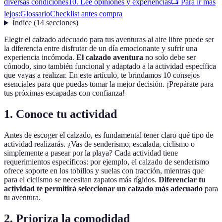
diversas condiciones
10. Lee opiniones y experiencias
📺 Para ir más
lejos:
Glossario
Checklist antes compra
Índice
(
14
secciones
)
Elegir el calzado adecuado para tus aventuras al aire libre puede ser
la diferencia entre disfrutar de un día emocionante y sufrir una
experiencia incómoda.
El calzado aventura
no solo debe ser
cómodo, sino también funcional y adaptado a la actividad específica
que vayas a realizar. En este artículo, te brindamos 10 consejos
esenciales para que puedas tomar la mejor decisión. ¡Prepárate para
tus próximas escapadas con confianza!
1. Conoce tu actividad
Antes de escoger el calzado, es fundamental tener claro qué tipo de
actividad realizarás. ¿Vas de senderismo, escalada, ciclismo o
simplemente a pasear por la playa? Cada actividad tiene
requerimientos específicos: por ejemplo, el calzado de senderismo
ofrece soporte en los tobillos y suelas con tracción, mientras que
para el ciclismo se necesitan zapatos más rígidos.
Diferenciar tu
actividad te permitirá seleccionar un calzado más adecuado
para
tu aventura.
2. Prioriza la comodidad