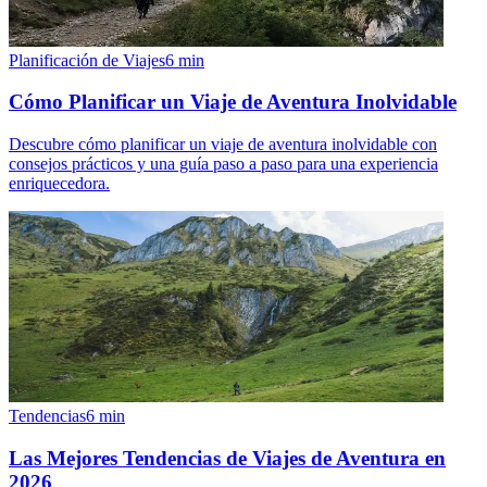
Planificación de Viajes
6
min
Cómo Planificar un Viaje de Aventura Inolvidable
Descubre cómo planificar un viaje de aventura inolvidable con
consejos prácticos y una guía paso a paso para una experiencia
enriquecedora.
Tendencias
6
min
Las Mejores Tendencias de Viajes de Aventura en
2026