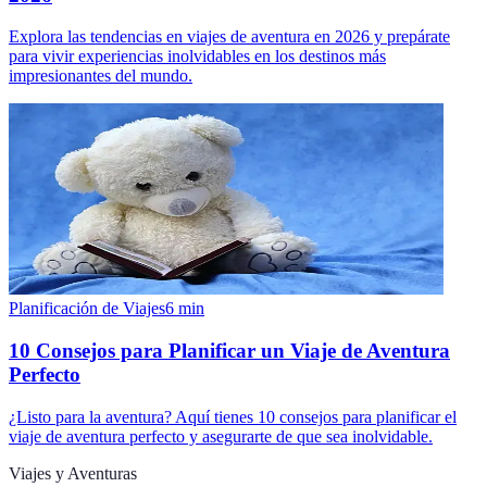
Explora las tendencias en viajes de aventura en 2026 y prepárate
para vivir experiencias inolvidables en los destinos más
impresionantes del mundo.
Planificación de Viajes
6
min
10 Consejos para Planificar un Viaje de Aventura
Perfecto
¿Listo para la aventura? Aquí tienes 10 consejos para planificar el
viaje de aventura perfecto y asegurarte de que sea inolvidable.
Viajes y Aventuras