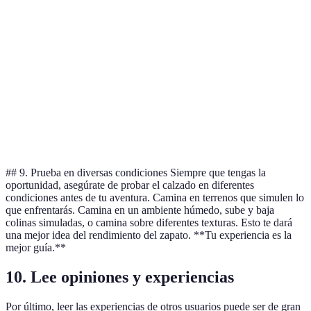
Ligera
Media
Pesada
Opc
Peso
(500g)
(700g)
(900g)
mej
Opc
Soporte
Alto
Bajo
Alto
son
A y
Transpirabilidad
Alta
Media
Alta
rec
## 9. Prueba en diversas condiciones Siempre que tengas la
oportunidad, asegúrate de probar el calzado en diferentes
condiciones antes de tu aventura. Camina en terrenos que simulen lo
que enfrentarás. Camina en un ambiente húmedo, sube y baja
colinas simuladas, o camina sobre diferentes texturas. Esto te dará
una mejor idea del rendimiento del zapato. **Tu experiencia es la
mejor guía.**
10. Lee opiniones y experiencias
Por último, leer las experiencias de otros usuarios puede ser de gran