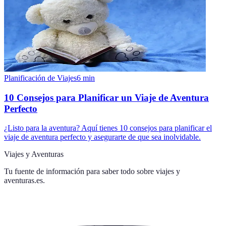
Planificación de Viajes
6
min
10 Consejos para Planificar un Viaje de Aventura
Perfecto
¿Listo para la aventura? Aquí tienes 10 consejos para planificar el
viaje de aventura perfecto y asegurarte de que sea inolvidable.
Viajes y Aventuras
Tu fuente de información para saber todo sobre
viajes y
aventuras.es
.