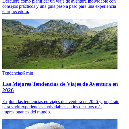
Descubre cómo planificar un viaje de aventura inolvidable con
consejos prácticos y una guía paso a paso para una experiencia
enriquecedora.
Tendencias
6
min
Las Mejores Tendencias de Viajes de Aventura en
2026
Explora las tendencias en viajes de aventura en 2026 y prepárate
para vivir experiencias inolvidables en los destinos más
impresionantes del mundo.