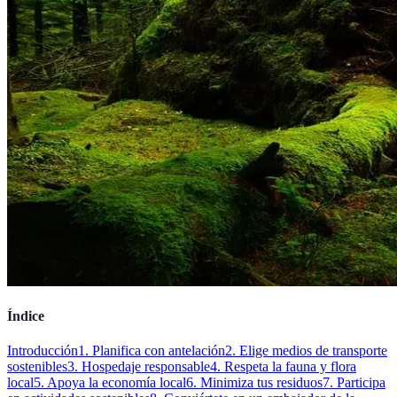
Índice
Introducción
1. Planifica con antelación
2. Elige medios de transporte
sostenibles
3. Hospedaje responsable
4. Respeta la fauna y flora
local
5. Apoya la economía local
6. Minimiza tus residuos
7. Participa