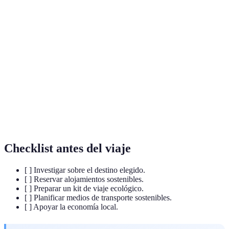
Uso responsable de los recursos para no
Sostenibilidad
comprometer las necesidades de futuras
generaciones.
Forma de turismo que fomenta la conservación
Eco-turismo
de la naturaleza y el bienestar de las comunidades
locales.
Turismo
Modelo que permite a las comunidades locales
comunitario
beneficiarse directamente del turismo.
Checklist antes del viaje
[ ] Investigar sobre el destino elegido.
[ ] Reservar alojamientos sostenibles.
[ ] Preparar un kit de viaje ecológico.
[ ] Planificar medios de transporte sostenibles.
[ ] Apoyar la economía local.