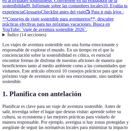
en actividades sostenibles
8. Conviértete en un embajador de la
sostenibilidad
9. Infórmate sobre las costumbres locales
10. Evalúa tu
experiencia
Glossario
Checklist antes del viaje
📺 Para ir más lejos :
**Consejos de viaje sostenible para aventureros**, descubre
prácticas efectivas para tus próximas vacaciones. Busca en
YouTube: `viaje de aventura sostenible 2026`.
Índice
(
14
secciones
)
Los viajes de aventura sostenible son una forma emocionante y
responsable de explorar el mundo. En un tiempo en el que la
concienciación sobre la sostenibilidad es crítica, es esencial
encontrar formas de disfrutar de nuestras aficiones de manera que
beneficiemos tanto al medio ambiente como a las comunidades que
visitamos. Este artículo ofrecerá 10 consejos prácticos para que tu
próximo viaje de aventura no solo sea emocionante, sino también
sostenible.
1. Planifica con antelación
Planificar es clave para un viaje de aventura sostenible. Antes de
salir, investiga sobre el lugar que deseas visitar: aprende sobre su
cultura, su ecosistema y las mejores prácticas para visitarlo de
manera responsable. Por ejemplo, averigua si hay zonas protegidas y
asegúrate de seguir las normativas locales para minimizar tu impacto