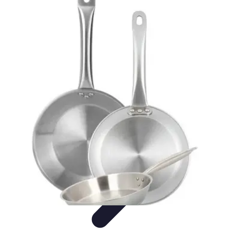
Viajes y Aventuras
Consejos de Viaje
Cultura y Experiencias
Destinos de
Aventura
Destinos
Tecnología y Gadgets
Viajes y Aventuras