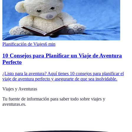
Planificación de Viajes
6
min
10 Consejos para Planificar un Viaje de Aventura
Perfecto
¿Listo para la aventura? Aquí tienes 10 consejos para planificar el
viaje de aventura perfecto y asegurarte de que sea inolvidable.
Viajes y Aventuras
Tu fuente de información para saber todo sobre
viajes y
aventuras.es
.