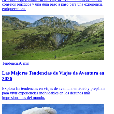
consejos prácticos y una guía paso a paso para una experiencia
enriquecedora.
Tendencias
6
min
Las Mejores Tendencias de Viajes de Aventura en
2026
Explora las tendencias en viajes de aventura en 2026 y prepárate
para vivir experiencias inolvidables en los destinos más
impresionantes del mundo.