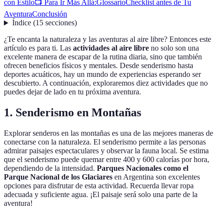
con Estilo
📺 Para Ir Más Allá:
Glossario
Checklist antes de Tu
Aventura
Conclusión
Índice
(
15
secciones
)
¿Te encanta la naturaleza y las aventuras al aire libre? Entonces este
artículo es para ti. Las
actividades al aire libre
no solo son una
excelente manera de escapar de la rutina diaria, sino que también
ofrecen beneficios físicos y mentales. Desde senderismo hasta
deportes acuáticos, hay un mundo de experiencias esperando ser
descubierto. A continuación, exploraremos diez actividades que no
puedes dejar de lado en tu próxima aventura.
1. Senderismo en Montañas
Explorar senderos en las montañas es una de las mejores maneras de
conectarse con la naturaleza. El senderismo permite a las personas
admirar paisajes espectaculares y observar la fauna local. Se estima
que el senderismo puede quemar entre 400 y 600 calorías por hora,
dependiendo de la intensidad.
Parques Nacionales como el
Parque Nacional de los Glaciares
en Argentina son excelentes
opciones para disfrutar de esta actividad. Recuerda llevar ropa
adecuada y suficiente agua. ¡El paisaje será solo una parte de la
aventura!