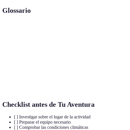
Glossario
Terme
Définition
Actividad que consiste en caminar por rutas
Senderismo
naturales a lo largo de senderos marcados.
Camping que combina la experiencia de estar al aire
Glamping
libre con comodidades de lujo.
Deporte o actividad recreativa que implica nadar
Buceo
bajo el agua con el uso de un equipo de oxígeno.
Checklist antes de Tu Aventura
[ ] Investigar sobre el lugar de la actividad
[ ] Preparar el equipo necesario
[ ] Comprobar las condiciones climáticas