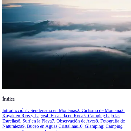
Índice
Introducción
1. Senderismo en Montañas
2. Ciclismo de Montaña
3.
Kayak en Ríos y Lagos
4. Escalada en Roca
5. Camping bajo las
Estrellas
6. Surf en la Playa
7. Observación de Aves
8. Fotografía de
Naturaleza
9. Buceo en Aguas Cristalinas
10. Glamping: Camping