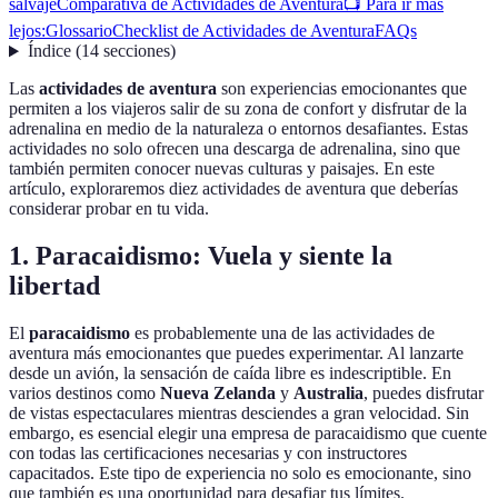
salvaje
Comparativa de Actividades de Aventura
📺 Para ir más
lejos:
Glossario
Checklist de Actividades de Aventura
FAQs
Índice
(
14
secciones
)
Las
actividades de aventura
son experiencias emocionantes que
permiten a los viajeros salir de su zona de confort y disfrutar de la
adrenalina en medio de la naturaleza o entornos desafiantes. Estas
actividades no solo ofrecen una descarga de adrenalina, sino que
también permiten conocer nuevas culturas y paisajes. En este
artículo, exploraremos diez actividades de aventura que deberías
considerar probar en tu vida.
1. Paracaidismo: Vuela y siente la
libertad
El
paracaidismo
es probablemente una de las actividades de
aventura más emocionantes que puedes experimentar. Al lanzarte
desde un avión, la sensación de caída libre es indescriptible. En
varios destinos como
Nueva Zelanda
y
Australia
, puedes disfrutar
de vistas espectaculares mientras desciendes a gran velocidad. Sin
embargo, es esencial elegir una empresa de paracaidismo que cuente
con todas las certificaciones necesarias y con instructores
capacitados. Este tipo de experiencia no solo es emocionante, sino
que también es una oportunidad para desafiar tus límites.