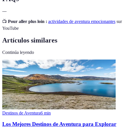
---
📺
Pour aller plus loin :
actividades de aventura emocionantes
sur
YouTube
Artículos similares
Continúa leyendo
Destinos de Aventura
6
min
Los Mejores Destinos de Aventura para Explorar