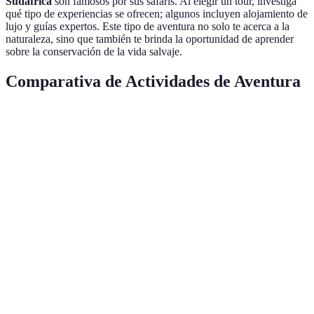
Sudáfrica
son famosos por sus safaris. Al elegir un tour, investiga
qué tipo de experiencias se ofrecen; algunos incluyen alojamiento de
lujo y guías expertos. Este tipo de aventura no solo te acerca a la
naturaleza, sino que también te brinda la oportunidad de aprender
sobre la conservación de la vida salvaje.
Comparativa de Actividades de Aventura
Actividad
Emoción
Nivel de habilidad
Mejor temp
Paracaidismo
Altísima
Intermedio
Verano
Escalada en
Alta
Principiante/Avanzado
Todo el año
Roca
Bungee
Muy alta
Ninguna
Primavera/V
Jumping
Ciclismo
Media
Todos los niveles
Primavera/O
Montaña