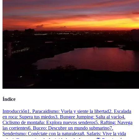
Índice
Introducción
1. Paracaidismo: Vuela y siente la libertad
2. Escalada
en roca: Supera tus miedos
3. Bungee Jumping: Salta al vacío
4.
Ciclismo de montaña: Explora nuevos senderos
5. Rafting: Navega
las corrientes
6. Buceo: Descubre un mundo submarino
7.
Senderismo: Conéctate con la naturaleza
8. Safaris: Vive la vida