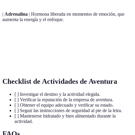
|
Adrenalina
| Hormona liberada en momentos de emoción, que
aumenta la energía y el enfoque.
Proceso de obtención de un documento que valida
Certificación
conocimientos y habilidades específicas.
Habitat
Entorno donde una especie animal o vegetal vive y
natural
se reproduce naturalmente.
Checklist de Actividades de Aventura
[ ] Investigar el destino y la actividad elegida.
[ ] Verificar la reputación de la empresa de aventura.
[ ] Obtener el equipo adecuado y verificar su estado.
[ ] Seguir las instrucciones de seguridad al pie de la letra.
[ ] Mantenerse hidratado y bien alimentado durante la
actividad.
FAQs