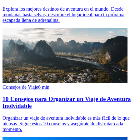
Explora los mejores destinos de aventura en el mundo. Desde
montañas hasta selvas, descubre el lugar ideal para tu próxima
escapada llena de adrenalina.
Consejos de Viaje
6
min
10 Consejos para Organizar un Viaje de Aventura
Inolvidable
Organizar un viaje de aventura inolvidable es más fácil de lo que
piensas. Sigue estos 10 consejos y asegúrate de disfrutar cada
momento.