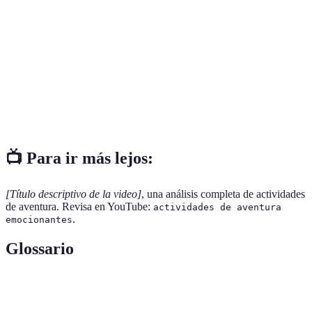
Rafting
Alta
Intermedio
Primavera/V
Buceo
Alta
Certificación
Todo el año
Senderismo
Media
Todos los niveles
Primavera/O
Safari
Baja/Alta
Ninguna
Todo el año
📺 Para ir más lejos:
[Título descriptivo de la video]
, una análisis completa de actividades
de aventura. Revisa en YouTube:
actividades de aventura
.
emocionantes
Glossario
Terme
Définition